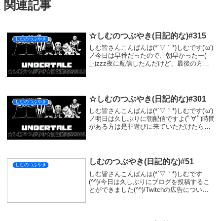
関連記事
☆しむのつぶやき(日記的な)#315
しむのつぶやき
しむ皆さんこんばんは(*´▽｀*)しむです('ω')
ノ今日は早番だったので、朝早かったー(-
_-)zzz夜に配信したんだけど、最後の方は
少し眠たかったです(*‘ω‘ *)その後収録もし
たけど少しうとうとしちゃってました(-
_-)zzz睡眠は...
☆しむのつぶやき(日記的な)#301
しむのつぶやき
しむ皆さんこんばんは(*´▽｀*)しむです('ω')
ノ明日は久しぶりに朝配信ですよ(ﾟ∀ﾟ)時間
がある方は是非遊びに来ていただけたら嬉
しいです🤩最近モンハンしていないからす
ごく足手まといな予感がしますが、気にし
ない方お待ちしています(^^♪...
しむのつぶやき(日記的な)#51
しむのつぶやき
しむ皆さんこんばんは(*´▽｀*)しむです
(^^)/今日は久しぶりにブログを投稿するこ
とができました(^^)/Twitchの広告につい
て！以前から、Twitchの広告は長いなーっ
て思っていたので、調べながらブログにし
ています。Twitchの...