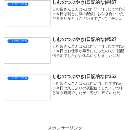
しむのつぶやき(日記的な)#467
しむのつぶやき
しむ皆さんこんばんは(*´▽｀*)しむです('ω')
ノ今日は朝とお昼の配信にお付き合いいた
だきありがとうございます(*''▽'')『モンハ
ンワイルズ』はここ数日できてなかったの
で、結構ボロボロでした😢でも楽しかった
なー🤭ププロポルがあんなに...
しむのつぶやき(日記的な)#527
しむのつぶやき
しむ皆さんこんばんは(*´▽｀*)しむです('ω')
ノ今日はお仕事が早番になったので、朝配
信予定でしたがお休みになりました🙄配信
しようと思えばできる時間でしたが、久し
ぶりにお休みしてなんとなくゲームしたり
ゆっくりお風呂に入ったりと少しゆっく...
しむのつぶやき(日記的な)#353
しむのつぶやき
しむ皆さんこんばんは(*‘ω‘ *)しむです('ω')
ノ今日は久しぶりの夜配信でした！いつも
と違う時間でしたが、遊びに来ていただき
ありがとうございます(ﾟ∀ﾟ)仕事終わりって
こともありすごくお腹すきました( ﾟДﾟ)こ
んな日に限ってなにもな...
スポンサーリンク