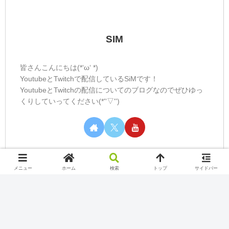
SIM
皆さんこんにちは(*‘ω‘ *)
YoutubeとTwitchで配信しているSiMです！
YoutubeとTwitchの配信についてのブログなのでぜひゆっ
くりしていってください(*''▽'')
メニュー
ホーム
検索
トップ
サイドバー
カテゴリー
Nintendo Switch Online