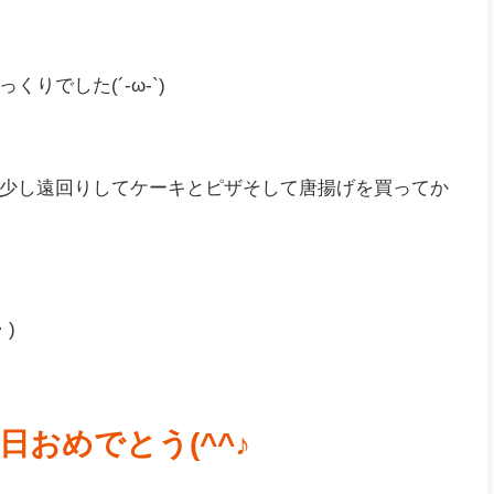
*)
りでした(´-ω-`)