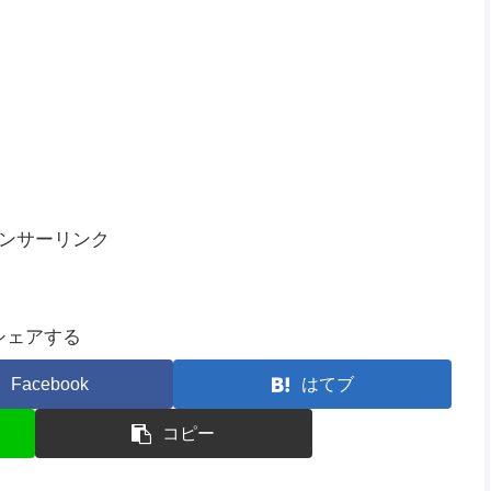
っ･ω･)っ