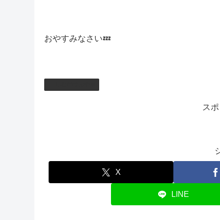
帰ったらお酒の缶が散乱していて驚いちゃった(´
まぁめでたい日だからええか！
そして明日は朝配信があるので遊ぼうね☺
それでは今日はこの辺で( ..)φメモメモ
おやすみなさい💤