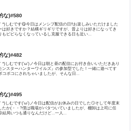
Facebook
はてブ
コピー
Mをフォローする
な)#375
｀*)しむです('ω')ノ今日も朝と昼の配信にお付き合いいただきあり
)実は朝寝坊しちゃいました|дﾟ)少し配信に遅刻するかと思いました...
ってよかった(...