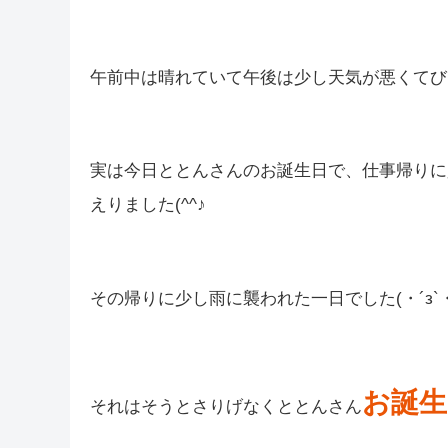
皆さんこんばんは(*´▽｀*)
しむです(‘ω’)ノ
しむ
今日はとても微妙なお天気の一日でしたね(*‘ω‘ 
午前中は晴れていて午後は少し天気が悪くてびっく