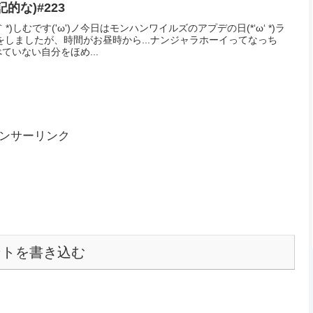
な)#603
‘ *)しむです😋今日は夜配信で『ブラッドボーン』でした🤭ヤーナ
、ヤーナム旧市街をたのしんでいました(*´з`)相変わらず笑い声
∀ﾟ)旧市街の名物？のお協会で...
な)#580
▽｀*)しむです😋今日はメンシプ配信の日‼お楽しみいただけました
ーは好きですか？結構ギリギリですが、昔よりは好きになってき
りもビビらなくなっているし克服できる日も近い...
な)#482
｀*)しむです('ω')ノ今日は朝と昼の配信にお付き合いいただきあり
『モンスターハンターワイルズ』の参加型でした！一緒に遊べてす
ボコボコにされちゃいましたが、そんな日...