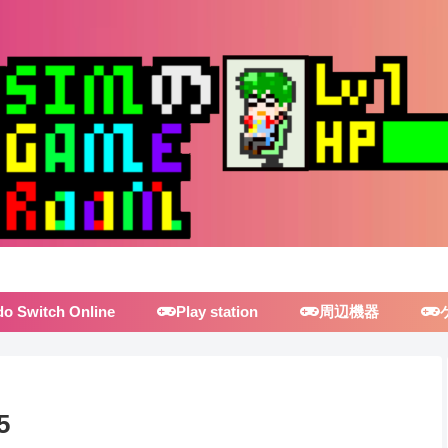
do Switch Online
Play station
周辺機器
5