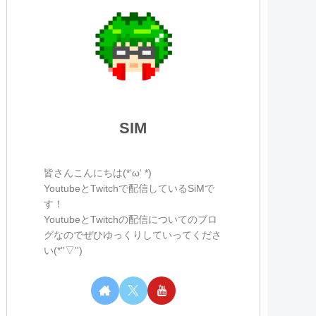
SIM
皆さんこんにちは(*‘ω‘ *)
YoutubeとTwitchで配信しているSiMで
す！
YoutubeとTwitchの配信についてのブロ
グなのでぜひゆっくりしていってくださ
い(*''▽'')