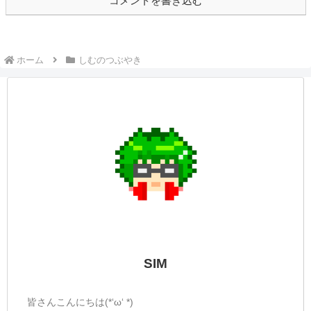
予定ですが、すでに寝不足...明日起きれる
か少し不安ですが、一日遅れのゴグマジオ
スいきたいので頑張って...
しむのつぶやき(日記的な)#449
しむのつぶやき
しむ皆さんこんばんは(*‘ω‘ *)しむです('ω')
ノ今日も休みだったので、朝とお昼の配信
でした(^^♪朝は『モンスターハンターワイ
ルズ』の参加型！平日でしたが参加も多か
ったようにかんじ☺途中誰とクエストにい
っていたかわかんなくなっちゃっ...
☆しむのつぶやき(日記的な)#255
しむのつぶやき
しむ皆さんこんばんは(*´▽｀*)しむです('ω')
ノ今日は朝配信にお付き合いいただきあり
がとうございます(*‘ω‘ *)今日もたくさんや
られ悲鳴多き配信になっちゃいましたね(ﾟ
∀ﾟ)配信の後寝ようかなって思ったんです
が、なんか眠れなくて一...
しむのつぶやき(日記的な)#584
しむのつぶやき
しむ皆さんこんばんは(*´▽｀*)しむです😋
今日は早番でしたが明日が休みなので、気
持ちで乗り越えることができました(ﾟ∀ﾟ)や
っぱり休み前は謎のバフがかかるよね🤣今
日は夜配信もありましたが、楽しんでもら
えましたか？『ウツロノハネ』失神の森
難...