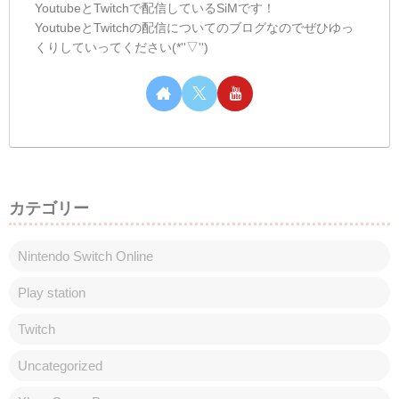
しむのつぶやき(日記的な)#558
しむのつぶやき
しむ皆さんこんばんは(*´▽｀*)しむです😋
今日は早番だったので、始発で出勤でした
が途中で雨...家を出てすぐの時は雨降って
なかったのに🤤傘も持ってないし仕方な
く、トボトボと歩いて駅まで行きました
(*‘ω‘ *)台風が近づいているって！その...
しむのつぶやき(日記的な)#382
しむのつぶやき
しむ皆さんこんばんは(*´▽｀*)しむです('ω')
ノ今日は朝の配信にお付き合いいただきあ
りがとうございます(*‘ω‘ *)久しぶりに常連
さんがいない始まり...やっぱり少し不安だ
ったけど、いつもと違うメンバーが集まっ
てくれて楽しかったです...
スポンサーリンク