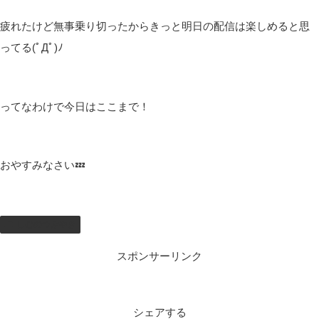
もし試すならね…
配信自体は変わんないけど中身のところを工夫してみます(; ･`д･´)
って感じです！
それと今日遅番になって少ししんどかった😿
2人休んでなぜかインターンの人が来て…
何もわかんない人いて人数足りないって地獄かってなった( ;∀;)