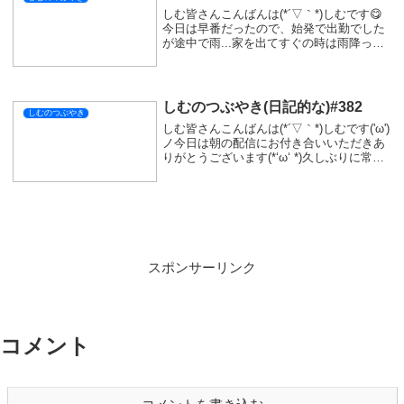
シェアする
X
Facebook
はてブ
LINE
コピー
SIMをフォローする
関連記事
しむのつぶやき(日記的な)#390
しむのつぶやき
しむ皆さんこんばんは(*´▽｀*)しむです('ω')
ノ今日は朝の配信お付き合いいただきあり
がとうございます(*‘ω‘ *)今週は毎日配信の