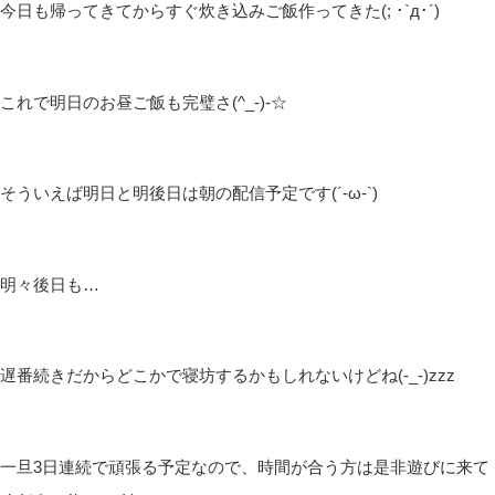
今日も帰ってきてからすぐ炊き込みご飯作ってきた(; ･`д･´)
これで明日のお昼ご飯も完璧さ(^_-)-☆
そういえば明日と明後日は朝の配信予定です(´-ω-`)
明々後日も…
遅番続きだからどこかで寝坊するかもしれないけどね(-_-)zzz
一旦3日連続で頑張る予定なので、時間が合う方は是非遊びに来て