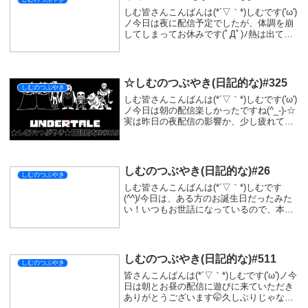
しむ皆さんこんばんは(*´▽｀*)しむです('ω')
ノ今日は夜に配信予定でしたが、体調を崩
してしまってお休みです(ﾟДﾟ)ﾉ熱は出てい
ないので、早めに寝たら大丈夫だと思うけ
ど、今日寒いからなのか寒気なのかわかん
ないけど暑かったり寒かったりし...
☆しむのつぶやき(日記的な)#325
しむのつぶやき
しむ皆さんこんばんは(*´▽｀*)しむです('ω')
ノ今日は朝の配信楽しかったですね(^_-)-☆
実は昨日の夜配信の影響か、少し疲れてい
ましたが皆さんのお陰で元気をもらって仕
事に行くことができました(^^♪今仕事も久
しぶりに忙しかったので、...
しむのつぶやき(日記的な)#26
しむのつぶやき
しむ皆さんこんばんは(*´▽｀*)しむです
(^^)/今日は、ある方のお誕生日だったみた
い！いつもお世話になっているので、本当
にめでたい(*‘ω‘ *)お誕生日おめでとうござ
います(^^)/素敵な一年をおくってください
ね♪ほんとは、直接伝えた...
しむのつぶやき(日記的な)#511
しむのつぶやき
皆さんこんばんは(*´▽｀*)しむです('ω')ノ今
日は朝とお昼の配信に遊びに来ていただき
ありがとうございます🤭久しぶりじゃない