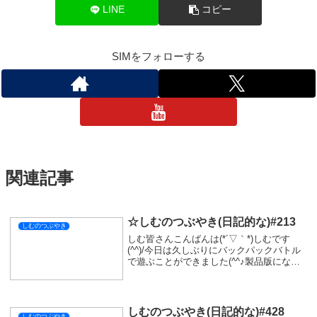
LINE
コピー
SIMをフォローする
関連記事
☆しむのつぶやき(日記的な)#213
しむのつぶやき
しむ皆さんこんばんは(*´▽｀*)しむです
(^^)/今日は久しぶりにバックパックバトル
で遊ぶことができました(^^♪製品版になっ
て初めてだったのですごく面白かったで
す！動画にはしていないですが、新キャラ
や新アイテムも多くてイマイチ運用方法
わ...
しむのつぶやき(日記的な)#428
しむのつぶやき