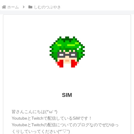
ホーム
しむのつぶやき
SIM
皆さんこんにちは(*‘ω‘ *)
YoutubeとTwitchで配信しているSiMです！
YoutubeとTwitchの配信についてのブログなのでぜひゆっ
くりしていってください(*''▽'')