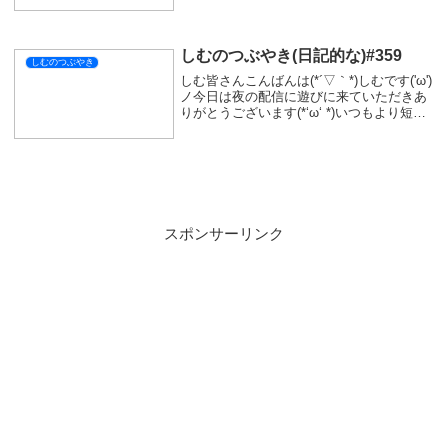
モンハンワイルズはほんと久しぶりだった
ので最初から乙少な目だった気がします🤣
久しぶりじゃないのに久しぶりと言う矛...
しむのつぶやき(日記的な)#359
しむのつぶやき
しむ皆さんこんばんは(*´▽｀*)しむです('ω')
ノ今日は夜の配信に遊びに来ていただきあ
りがとうございます(*‘ω‘ *)いつもより短め
でしたが、久しぶりのポケモンすごく楽し
かったです(ﾟ∀ﾟ)少しだけストーリーも進め
ることができたしまだ...
スポンサーリンク