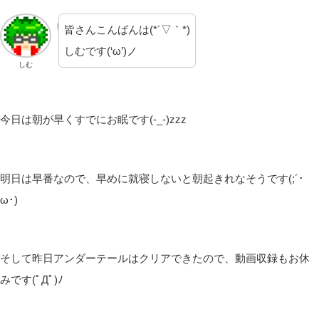
皆さんこんばんは(*´▽｀*)
しむです(‘ω’)ノ
しむ
今日は朝が早くすでにお眠です(-_-)zzz
明日は早番なので、早めに就寝しないと朝起きれなそうです(;´･
ω･)
そして昨日アンダーテールはクリアできたので、動画収録もお休
みです(ﾟДﾟ)ﾉ