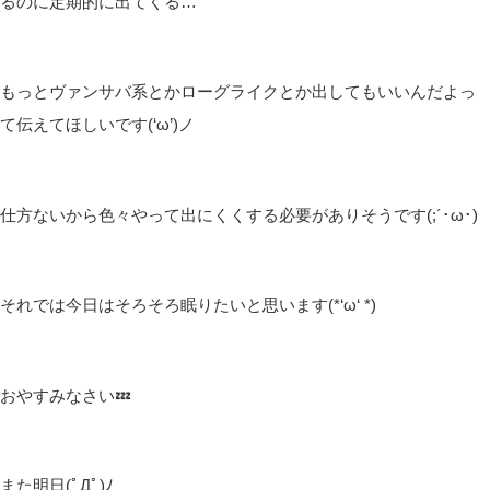
るのに定期的に出てくる…
もっとヴァンサバ系とかローグライクとか出してもいいんだよっ
て伝えてほしいです(‘ω’)ノ
仕方ないから色々やって出にくくする必要がありそうです(;´･ω･)
それでは今日はそろそろ眠りたいと思います(*‘ω‘ *)
おやすみなさい💤
また明日(ﾟДﾟ)ﾉ