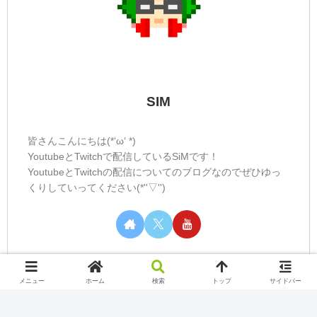
SIM
皆さんこんにちは(*‘ω‘ *)
YoutubeとTwitchで配信しているSiMです！
YoutubeとTwitchの配信についてのブログなのでぜひゆっ
くりしていってください(*''▽'')
メニュー
ホーム
検索
トップ
サイドバー
カテゴリー