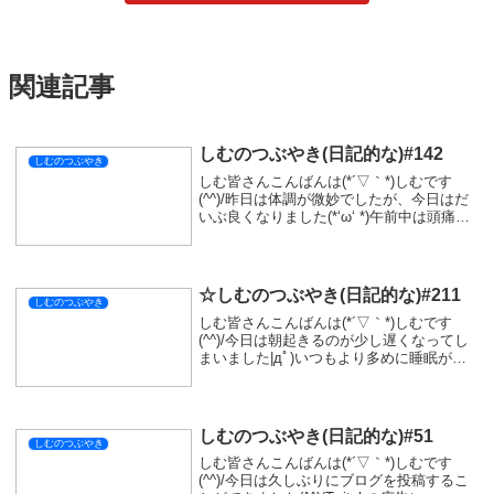
関連記事
しむのつぶやき(日記的な)#142
しむのつぶやき
しむ皆さんこんばんは(*´▽｀*)しむです
(^^)/昨日は体調が微妙でしたが、今日はだ
いぶ良くなりました(*‘ω‘ *)午前中は頭痛も
ありましたが、薬が効いてきた午後は絶好
調！明日はちゃんと配信できそうなので、
一緒に遊びましょうね(^^)/...
☆しむのつぶやき(日記的な)#211
しむのつぶやき
しむ皆さんこんばんは(*´▽｀*)しむです
(^^)/今日は朝起きるのが少し遅くなってし
まいました|дﾟ)いつもより多めに睡眠がと
れましたが、寝すぎたせいか少しダルかっ
たです...そして朝ご飯もいつも食べていな
かったので、今日は食べようと思っ...
しむのつぶやき(日記的な)#51
しむのつぶやき
しむ皆さんこんばんは(*´▽｀*)しむです
(^^)/今日は久しぶりにブログを投稿するこ