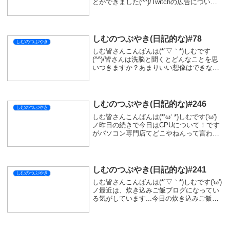
とができました(^^)/Twitchの広告につい
て！以前から、Twitchの広告は長いなーっ
て思っていたので、調べながらブログにし
ています。Twitchの...
しむのつぶやき(日記的な)#78
しむのつぶやき
しむ皆さんこんばんは(*´▽｀*)しむです
(^^)/皆さんは洗脳と聞くとどんなことを思
いつきますか？あまりいい想像はできない
と思います。私も洗脳と聞くといい想像は
できません。しかし洗脳にも、成長につな
がるものがあるそうです。今回は『自己洗
脳...
しむのつぶやき(日記的な)#246
しむのつぶやき
しむ皆さんこんばんは(*‘ω‘ *)しむです('ω')
ノ昨日の続きで今日はCPUについて！です
がパソコン専門店てどこやねんって言われ
たので少しだけ！『フロンティア』や
『mouse』、『ドスパラ』らへんが有名な
のではないかと思います(*‘ω‘...
しむのつぶやき(日記的な)#241
しむのつぶやき
しむ皆さんこんばんは(*´▽｀*)しむです('ω')
ノ最近は、炊き込みご飯ブログになってい
る気がしています...今日の炊き込みご飯
は、時間をかけただけあってすごくおいし
かったです(。-∀-)お分かりいただけた方も
いるかもですが、こんにゃくと...