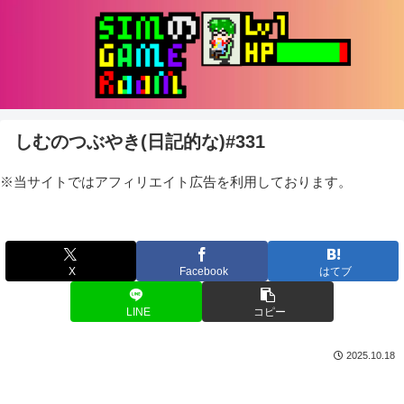
しむのつぶやき(日記的な)#331
※当サイトではアフィリエイト広告を利用しております。
X
Facebook
はてブ
LINE
コピー
2025.10.18