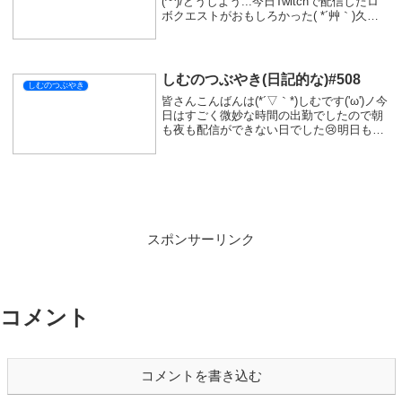
X
Facebook
はてブ
LINE
コピー
SIMをフォローする
関連記事
しむのつぶやき(日記的な)#78
しむのつぶやき
しむ皆さんこんばんは(*´▽｀*)しむです
(^^)/皆さんは洗脳と聞くとどんなことを思
いつきますか？あまりいい想像はできない
と思います。私も洗脳と聞くといい想像は