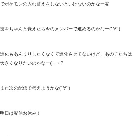
皆さんこんばんは(*´▽｀*)
しむです(‘ω’)ノ
しむ
今日は夜の配信にお付き合いいただきありがとうございます(*‘ω‘
*)
ポケモンZA難しいですね:;(∩´﹏`∩);:
めっちゃやられちゃった(ﾟ∀ﾟ)
今は好きなポケモン連れて遊んでいるけど、どこかのタイミング