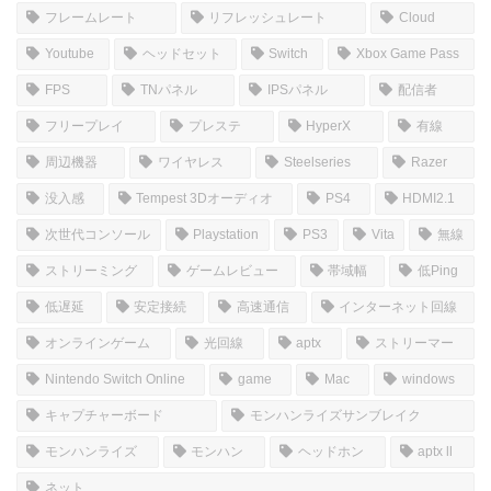
ホーム
しむのつぶやき
SIM
皆さんこんにちは(*‘ω‘ *)
YoutubeとTwitchで配信しているSiMです！