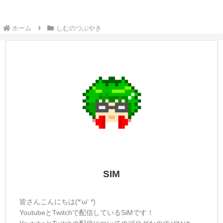
できません。しかし洗脳にも、成長につな
がるものがあるそうです。今回は『自己洗
脳...
しむのつぶやき(日記的な)#578
しむのつぶやき
しむ皆さんこんばんは(*´▽｀*)しむです😋
今日は早くもなく遅くもない...中途半端な
時間の仕事でした🤤朝も夜も配信するのが
難しい時間なので、その分ちゃんと睡眠時
間の確保をしていきたいと思います😻明日
も同じくらいの時間なので配信はお休みん
で...
しむのつぶやき(日記的な)#126
しむのつぶやき
しむ皆さんこんばんは(*´▽｀*)しむです
(^^)/今日は急に熱くなりましたが体調を崩
されてはいませんか？私は、いつも通り花
粉にやられていました...黄砂もあってとて
もじゃないけど耐えきれない😿明日は少し
でも和らいだら良いんだけどな( ﾟД...
しむのつぶやき(日記的な)#600
しむのつぶやき
しむ皆さんこんばんは(*´▽｀*)しむです😋
今日もめちゃくちゃι(´Д｀υ)ｱﾂｨｰ一日でし
たね🤤明日まで中途半端なシフトなので配
信がおやすみ...明後日は朝から配信なので
待っていてくれたら嬉しいな😻今日も一人
でドラゴンクエストモンスターズ...
しむのつぶやき(日記的な)#155
しむのつぶやき