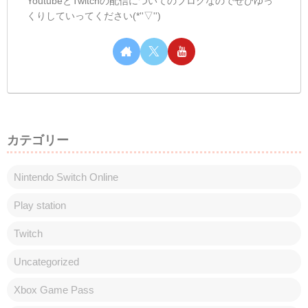
しむ皆さんこんばんは(*´▽｀*)しむです
(^^)/どうしよう...今日Twitchで配信したロ
ボクエストがおもしろかった( *´艸｀)久し
ぶりにととんさんと遊んだけどとても楽し
かったです(。-∀-)なんか一緒に配信をした
いタイトルがあると...
しむのつぶやき(日記的な)#508
しむのつぶやき
皆さんこんばんは(*´▽｀*)しむです('ω')ノ今
日はすごく微妙な時間の出勤でしたので朝
も夜も配信ができない日でした😢明日も配
信がお休みです😿そういえば今日はすごく
小雨で傘を差さなくても大丈夫そうだけ
ど、帰りに雨が降ったら嫌だったので傘
を...
スポンサーリンク