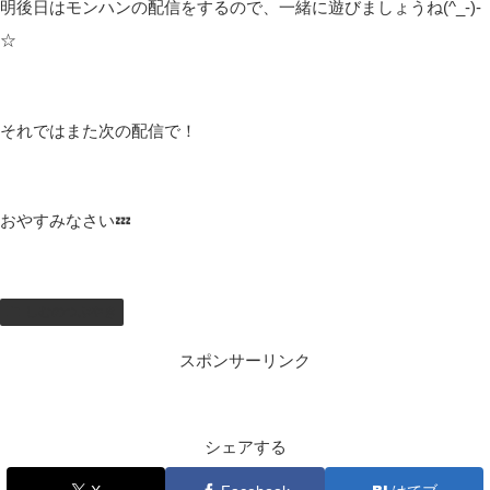
でポケモンの入れ替えをしないといけないのかなー🤤
技をちゃんと覚えたら今のメンバーで進めるのかなー(ﾟ∀ﾟ)
進化もあんまりしたくなくて進化させてないけど、あの子たちは
大きくなりたいのかなー(・・?
また次の配信で考えようかな(ﾟ∀ﾟ)
明日は配信お休み！