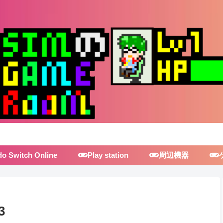
do Switch Online
Play station
周辺機器
3