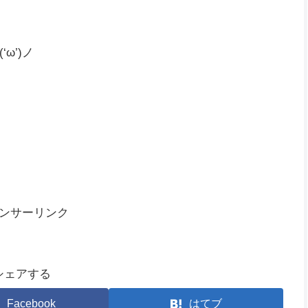
…
しそろそろ買うことを検討します(*‘ω‘ *)
ω’)ノ