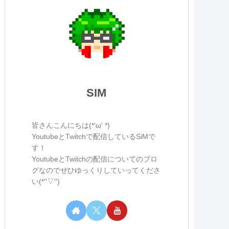
SIM
皆さんこんにちは(*‘ω‘ *)
YoutubeとTwitchで配信しているSiMで
す！
YoutubeとTwitchの配信についてのブロ
グなのでぜひゆっくりしていってくださ
い(*''▽'')