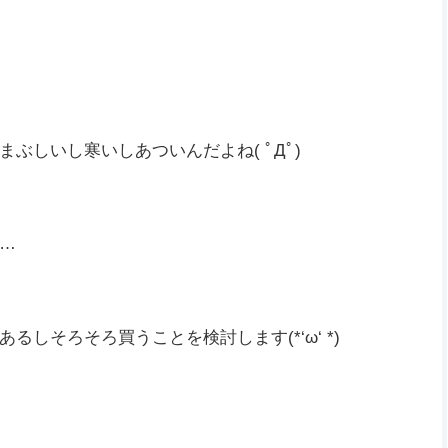
まで取り組んでいかなきゃね( ﾟДﾟ)
といけないなー(*‘ω‘ *)
ぶしいし寒いしあついんだよね( ﾟДﾟ)