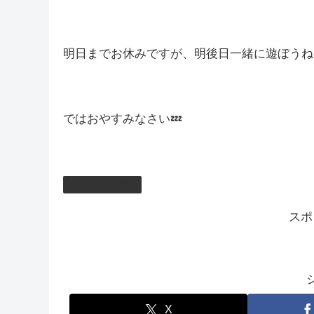
実は昼配信の時はとってもまぶしいこともある
少しめんどくさいけど、ブラックフライデーもある
次の配信は明後日かな(‘ω’)ノ
明日までお休みですが、明後日一緒に遊ぼうね(‘