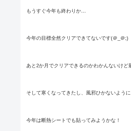
少し睡眠不足と疲労で立ったまま眠れそうだっ
たまに立ったまま寝てる人っているけど、どう
個人的にすぐ倒れちゃう気がするんだけど、倒
明日で今月終わるけど、10月は早かったですね( 
もうすぐ今年も終わりか…
今年の目標全然クリアできてないです(＠_＠;)