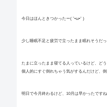
皆さんこんばんは(*´▽｀*)
しむです(‘ω’)ノ
しむ
明日でやっと連勤が終わります(*´▽｀*)
今日はほんときつかったー( ˘•ω•˘ )