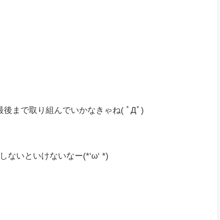
た！
やって寝てるんだろ(・・?
れないのかな？
ﾟДﾟ)