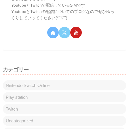
しむのつぶやき(日記的な)#345
しむのつぶやき
しむ皆さんこんばんは(*´▽｀*)しむです('ω')
ノ今日は朝とお昼の配信にお付き合いいた
だきありがとうございます(*‘ω‘ *)そしてホ
ラゲー募金ありがとうございます('ω')ノ朝
はいつも通りのモンハンワイルズでした
が、お昼は『ウツロマユ...
しむのつぶやき(日記的な)#402
しむのつぶやき
しむ皆さんこんばんは(*´▽｀*)しむです('ω')
ノ今日は朝と昼の配信にお付き合いいただ
きありがとうございます(*''▽'')朝からたく
さんの参加いただきすごく楽しかったで
す！最初ちょっとごちゃついちゃったけど
後半は落ち着いたかな(*´▽...
スポンサーリンク