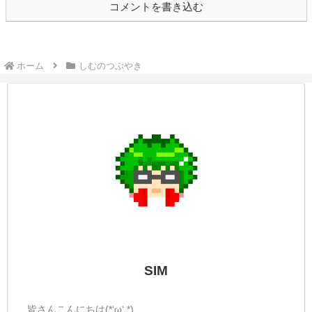
ンスターハンターストーリーズ３』の配信
でしたがお楽しみいただけましたか？私は
思っていた以上に楽しくって驚いちゃいま
した🤭ストーリーが以前とは...
しむのつぶやき(日記的な)#131
しむのつぶやき
しむ皆さんこんばんは(*´▽｀*)しむです
(^^)/YouTubeで配信再開再開して約一か月
経ちました|дﾟ)再開したばかりの時は、参
加する方や同接が低くなっててまたがんば
ろーって思ったのを思い出しました！参加
型って言うのもあるけど、少しづ...
しむのつぶやき(日記的な)#373
しむのつぶやき
しむ皆さんこんばんは(*´▽｀*)しむです('ω')
ノ今日は朝の配信にお付き合いいただきあ
りがとうございます(^^♪時間は短めでした
が、すごく楽しむことができました(ﾟ∀ﾟ)や
っぱり土日の方が参加しやすいんですね|
дﾟ)そろそろ太刀を使いた...
しむのつぶやき(日記的な)#565
しむのつぶやき
しむ皆さんこんばんは(*´▽｀*)しむです😋
今日は早番だったので、始発での出勤|дﾟ)
朝はまだまだ涼しいですね(ﾟ∀ﾟ)むしろ寒い
くらいでした(´・ω・)そんななかエアコン
付けて爆睡していましたが、部屋から出て
みるとあらびっくり( ﾟДﾟ)...