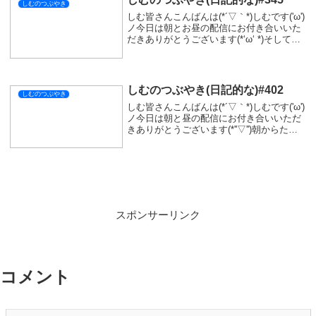
シェアする
X
Facebook
はてブ
LINE
コピー
SIMをフォローする
関連記事
しむのつぶやき(日記的な)#478
しむのつぶやき
しむ皆さんこんばんは(*´▽｀*)しむです('ω')
ノ今日は久しぶりの配信でした(*‘ω‘ *)『モ