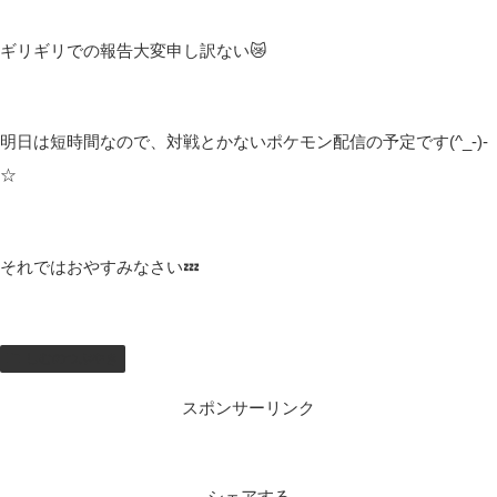
他の配信者さんはどうやって話すこと決めてるんだろ(・・?
私ももっと上手に喋れるようになりたいもの(ﾟ∀ﾟ)
それはそうと明日の配信ですが、当初19：00～21：00の予定でし
たよね…
ごめんなさい‼
16：00～17：45の配信
時間が間違っていて実は
でした(
ﾟДﾟ)