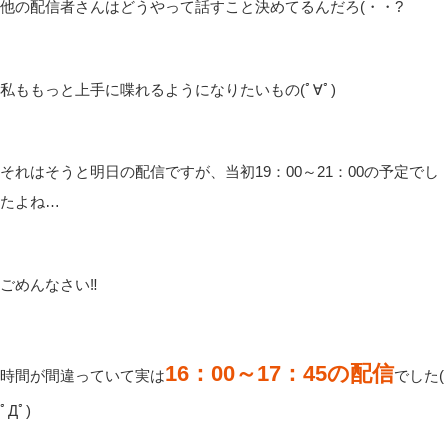
そして次のアプデが12/16に来ますね|дﾟ)
楽しみだけどワイルズでの初古龍…
へたくそだから倒せるか不安あるから倒せなかったら協力お願い
します(ﾟ∀ﾟ)
配信では最近は上手く喋れていないような気がして、もっと楽し
ませるにはどうしたらいいんだろって悩みます( ﾟДﾟ)