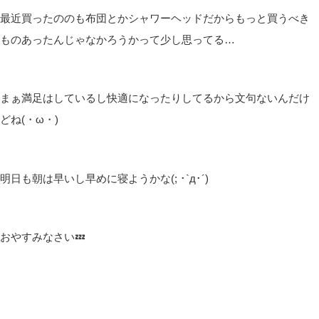
最近買ったののも布団とかシャワーヘッドだからもっと買うべき
ものあったんじゃなかろうかって少し思ってる…
まぁ満足はしているし快適になったりしてるから文句ないんだけ
どね(・ω・)
明日も朝は早いし早めに寝ようかな(; ･`д･´)
おやすみなさい💤