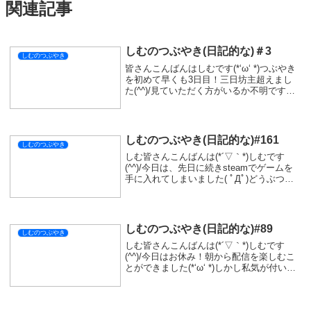
関連記事
しむのつぶやき(日記的な)＃3
しむのつぶやき
皆さんこんばんはしむです(*‘ω‘ *)つぶやき
を初めて早くも3日目！三日坊主超えまし
た(^^)/見ていただく方がいるか不明です
が、コソコソと続けていきたいと思ってい
ます。たまに見かける縦型モニター！あの
縦型モニターはどうなん？って思って実...
しむのつぶやき(日記的な)#161
しむのつぶやき
しむ皆さんこんばんは(*´▽｀*)しむです
(^^)/今日は、先日に続きsteamでゲームを
手に入れてしまいました( ﾟДﾟ)どうぶつの
森的な見た目なゲームDiNKUM!今日少しだ
け配信でやってみようと思いましたが、明
日が3:30に起きないと...
しむのつぶやき(日記的な)#89
しむのつぶやき
しむ皆さんこんばんは(*´▽｀*)しむです
(^^)/今日はお休み！朝から配信を楽しむこ
とができました(*‘ω‘ *)しかし私気が付いて
しまいました！私自身自分にあまりにも甘
いのではないかと！やるべきことに真摯に
向き合っていくことがとても大切...