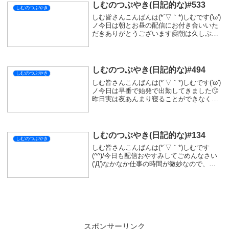
しむのつぶやき(日記的な)#533
しむのつぶやき
しむ皆さんこんばんは(*´▽｀*)しむです('ω')
ノ今日は朝とお昼の配信にお付き合いいた
だきありがとうございます🤗朝は久しぶり
の『モンスターハンターワイルズ』参加
型！久しぶりでしたがご参加ありがとうご
ざいます🤗アルシュベルドもゴアマガラ
も...
しむのつぶやき(日記的な)#494
しむのつぶやき
しむ皆さんこんばんは(*´▽｀*)しむです('ω')
ノ今日は早番で始発で出勤してきました🙄
昨日実は夜あんまり寝ることができなくっ
て朝しんどかった🥴実は少しだけ遅刻を覚
悟したよね🤣何事もなくお仕事も終わらせ
て、夜配信でしたがお楽しみいただけま...
しむのつぶやき(日記的な)#134
しむのつぶやき
しむ皆さんこんばんは(*´▽｀*)しむです
(^^)/今日も配信おやすみしてごめんなさい
('Д')なかなか仕事の時間が微妙なので、配
信ができないです😢今月は、微妙な時間の
出勤が多いので、配信時間を考えないとで
きない微妙な感じ...明々後日はで...
スポンサーリンク