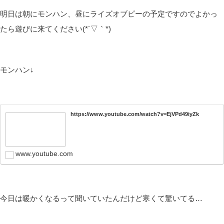
明日は朝にモンハン、昼にライズオブピーの予定ですのでよかっ
たら遊びに来てください(*´▽｀*)
モンハン↓
https://www.youtube.com/watch?v=EjVPd49iyZk
www.youtube.com
今日は暖かくなるって聞いていたんだけど寒くて驚いてる…