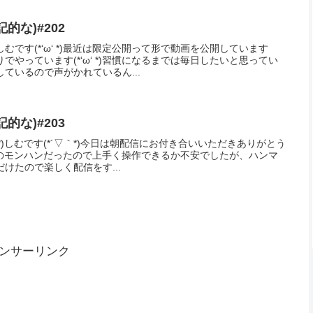
な)#342
｀*)しむです('ω')ノ今日は夜配信にお付き合いいただきありがとう
したがすごく楽しかったです('ω')ノ時間的にギリギリだったから
ﾟДﾟ)無事に配信でき...
な)#416
‘ *)しむです('ω')ノ今日は朝と昼の配信にお付き合いいただきあり
*)朝はモンハンでしたが、日曜日と言うこともあり参加される方が多
配信の後オメガ用で、雷...
な)#379
｀*)しむです('ω')ノ今日は朝配信にお付き合いいただきありがとう
し気になることを言われる方がいましたが、後半はすごく楽しむことが
したいのかもしれないけど...