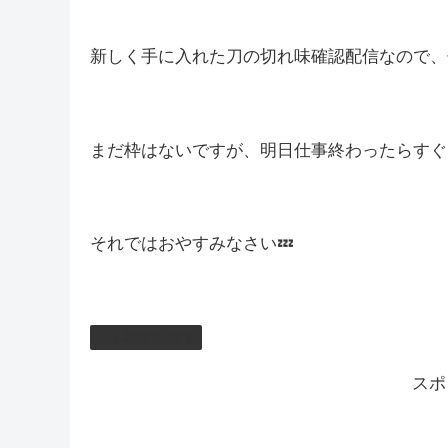
スクショも取っていると噂を聞いています(; ･`д･
これからも記録よろしくお願いします(^_-)-☆
明日は夜に配信予定！
新しく手に入れた刀の切れ味確認配信なので、ぜ
まだ枠はないですが、明日仕事終わったらすぐにた