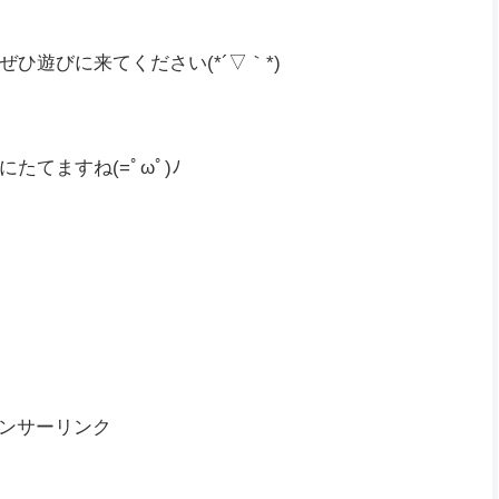
´)
ひ遊びに来てください(*´▽｀*)
てますね(=ﾟωﾟ)ﾉ