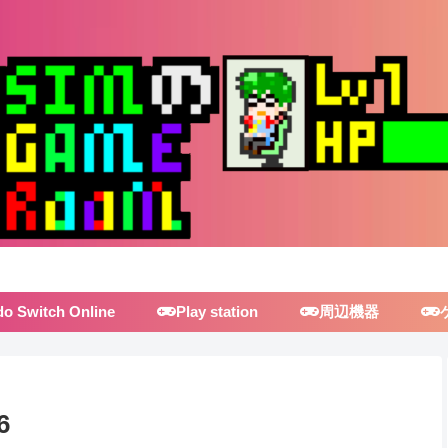
do Switch Online
Play station
周辺機器
6