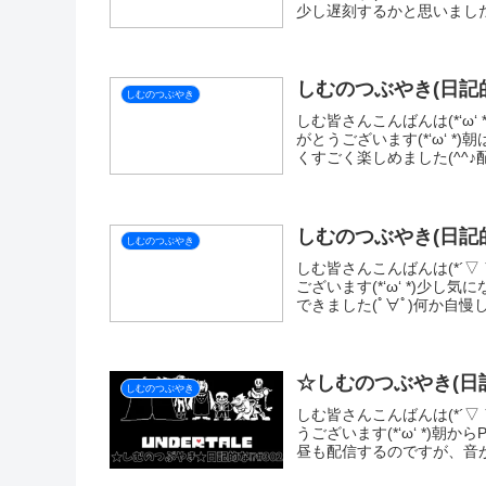
X
LINE
SI