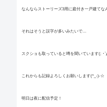
昨日はカプコンのショーケースを見ていたつも
気になる方は昨日の
つぶやき
をご覧ください(-_
きっと新たに来る歴戦王ジンダハドとゴグマジ
たくて住宅展示場に行ったんだと思います(*‘ω‘ 
なんならストーリーズ3用に庭付き一戸建てなん
それはそうと誤字が多いみたいで…