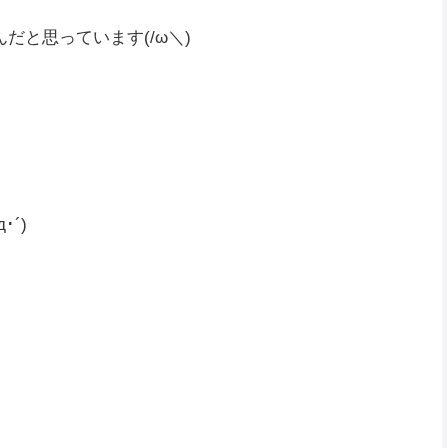
りが、僕はショールームを見ていたみたいです…
-)
オス、歴戦王アルシュベルドように広い部屋を用意し
*)
だと思っています(/ω＼)