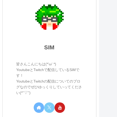
SIM
皆さんこんにちは(*‘ω‘ *)
YoutubeとTwitchで配信しているSiMで
す！
YoutubeとTwitchの配信についてのブロ
グなのでぜひゆっくりしていってくださ
い(*''▽'')