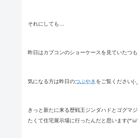
皆さんこんばんは(*´▽｀*)
しむです(‘ω’)ノ
しむ
今日は少し寒い一日でしたね(*‘ω‘ *)
それにしても…