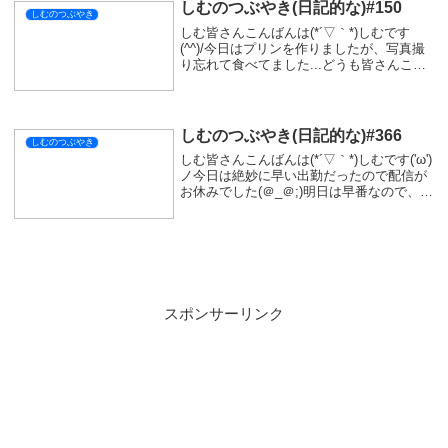
しむのつぶやき(日記的な)#150
しむのつぶやき
しむ皆さんこんばんは(*´▽｀*)しむです
(^^)/今日はプリンを作りましたが、写真撮
り忘れて食べてました...どうも皆さんこん
ばんは(*´▽｀*)気が付いたら目の前のプリ
ンがなくなっていたので驚いてしまいまし
た( ˘•ω•˘ )甘い物は美...
しむのつぶやき(日記的な)#366
しむのつぶやき
しむ皆さんこんばんは(*´▽｀*)しむです('ω')
ノ今日は絶妙に早い出勤だったので配信が
お休みでした(＠_＠;)明日は早番なので、久
しぶりに配信ができそう(/・ω・)/お時間あ
る方は是非遊びに来ていただけたら嬉しい
です(^_-)-☆でも明...
スポンサーリンク