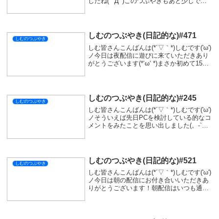
したね( ﾟДﾟ)このつぶやきもあと少しで半
年を超えると思うと感慨深い！何かに繋が
っているかわからないですが、意外と継続
できるんだなって思っています(...
しむのつぶやき(日記的な)#471
しむのつぶやき
しむ皆さんこんばんは(*´▽｀*)しむです('ω')
ノ今日は夜配信に遊びに来ていただきあり
がとうございます(*‘ω‘ *)まさか初めて15分
でモンスターハンターストーリーズ3の体
験版をクリアするなんて思わなかったで
す...ビックリして思わず...
しむのつぶやき(日記的な)#245
しむのつぶやき
しむ皆さんこんばんは(*´▽｀*)しむです('ω')
ノそういえば先日PCを検討している的なコ
メントをみたことを思い出しました(。-`ω-)
ってなわけで少しだけPCを買う時のしむ的
オススメの話！PCを選ぶときは、メーカー
製にするかBTOにする...
しむのつぶやき(日記的な)#521
しむのつぶやき
しむ皆さんこんばんは(*´▽｀*)しむです('ω')
ノ今日は朝の配信にお付き合いいただきあ
りがとうございます！朝配信はいつも通り
『モンスターハンターワイルズ』の参加型
でした😜今日は調子が良く比較的回避がう
まくできて乙る回数も少な目でした🤭い...