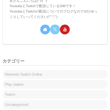
しむのつぶやき(日記的な)#363
しむのつぶやき
しむ皆さんこんばんは(*´▽｀*)しむです('ω')
ノ今日は朝と昼の配信にお付き合いいただ
きありがとうございます(*‘ω‘ *)朝のモンハ
ン参加型、参加する方は少な目でしたがす
ごく楽しかった！久しぶりに固定で回って
いる感じでした(ﾟ∀ﾟ)常...
しむのつぶやき(日記的な)#126
しむのつぶやき
しむ皆さんこんばんは(*´▽｀*)しむです
(^^)/今日は急に熱くなりましたが体調を崩
されてはいませんか？私は、いつも通り花
粉にやられていました...黄砂もあってとて
もじゃないけど耐えきれない😿明日は少し
でも和らいだら良いんだけどな( ﾟД...
スポンサーリンク