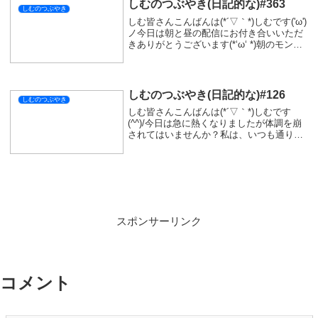
シェアする
X
Facebook
はてブ
LINE
コピー
SIMをフォローする
関連記事
しむのつぶやき(日記的な)#176
しむのつぶやき
しむ皆さんこんばんは(*´▽｀*)しむです|дﾟ)
気が付けばこのつぶやきも170回超えてま