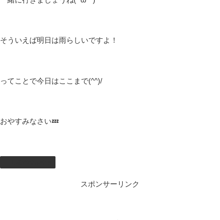
結構元気になりましたが、起きれなくて遅刻ぎりぎりでした( ﾟДﾟ)
準備が間に合わず思わず遅刻してしまいそうでした(-_-)zzz
そういえば明日は歴戦王ジンダハドの日ですね🤩
めっちゃ楽しみ！
明日はできないから明後日の配信でいこうかな(*´з`)