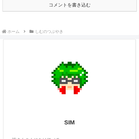
したね( ﾟДﾟ)このつぶやきもあと少しで半
年を超えると思うと感慨深い！何かに繋が
っているかわからないですが、意外と継続
できるんだなって思っています(...
しむのつぶやき(日記的な)#113
しむのつぶやき
しむ皆さんこんばんは(*´▽｀*)しむです
(^^)/目が痒い...目が痒いです😿鼻は問題な
いのですが、目がとんでもなく痒いです
(;O;)皆さんは花粉にやられていないです
か？配信中は痒さとの戦いに負けそうにな
りました|дﾟ)モンハンも楽しいで...
しむのつぶやき(日記的な)#410
しむのつぶやき
しむ皆さんこんばんは(*´▽｀*)しむです('ω')
ノ今日は夜配信にお付き合いいただきあり
がとうございます(*''▽'')本当はボスを倒す
予定でしたが、ちゃんと負けました( ﾟДﾟ)
途中訛っちゃって...クリップ作ってもらっ
たので、良かった...
しむのつぶやき(日記的な)#519
しむのつぶやき
しむ皆さんこんばんは(*´▽｀*)しむです('ω')
ノ今日は朝が早かったので、お仕事が早め
に終わった🥴忙しいかとおもったけど結構
暇だったので今日発注した商品入らないか
も🤣明日も発注だけどもう忙しいのか暇な
のかわかんないよ🤣そして夜の配信にも...