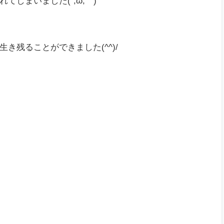
す(^^)/
0回目！
з`・)
しまいました(´;ω;｀)
き残ることができました(^^)/