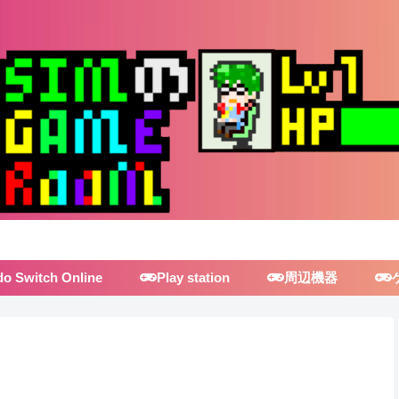
do Switch Online
Play station
周辺機器