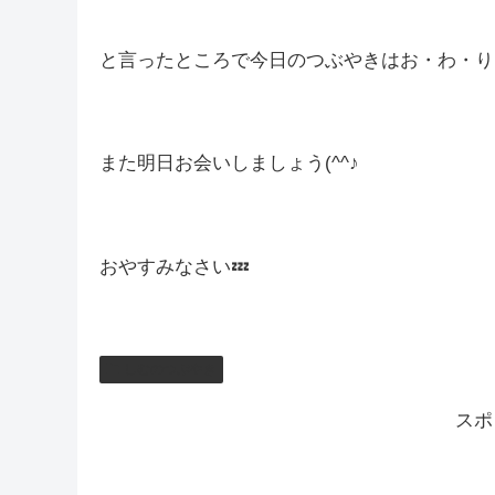
しばらくは、少しずつ設定を試していこうかなと思
今このブログを読んだあなたですよ！
おそらく1～2人ドキッとしたと思いますが、そう
と言ったところで今日のつぶやきはお・わ・り
また明日お会いしましょう(^^♪