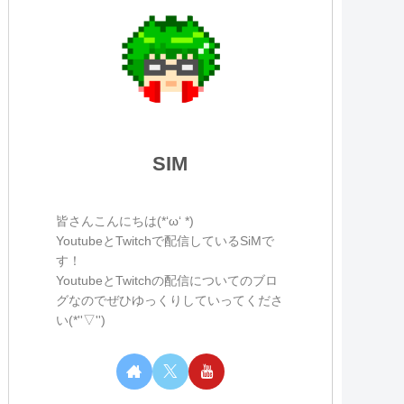
SIM
皆さんこんにちは(*‘ω‘ *)
YoutubeとTwitchで配信しているSiMで
す！
YoutubeとTwitchの配信についてのブロ
グなのでぜひゆっくりしていってくださ
い(*''▽'')