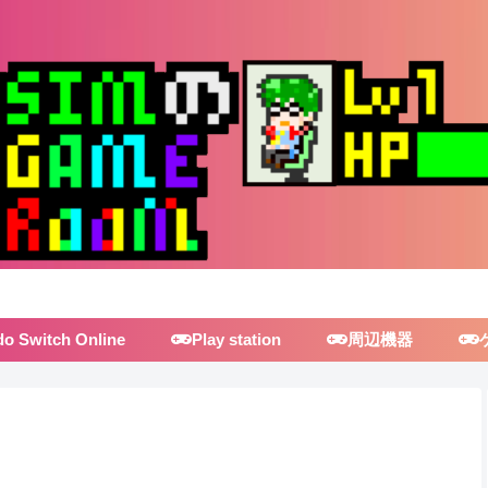
do Switch Online
Play station
周辺機器