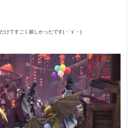
す(^^)/
ド:アイスボーン参加型でしたが、お楽しみいただけた
けてすごく嬉しかったです(・´з`・)