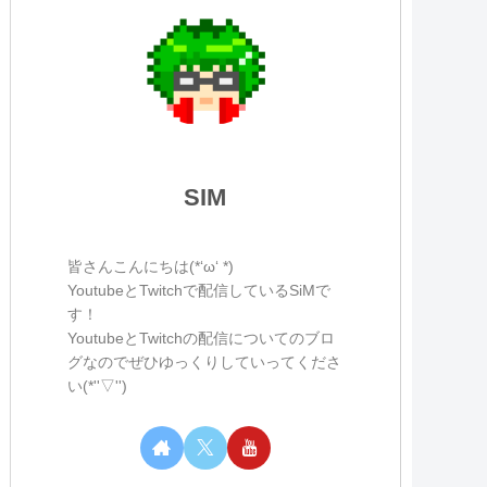
SIM
皆さんこんにちは(*‘ω‘ *)
YoutubeとTwitchで配信しているSiMで
す！
YoutubeとTwitchの配信についてのブロ
グなのでぜひゆっくりしていってくださ
い(*''▽'')