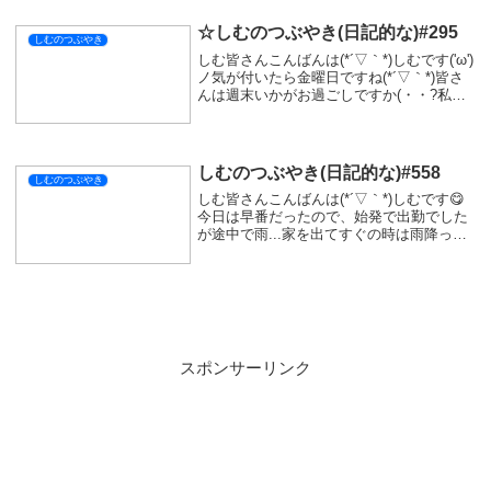
にまた配信予定な...
☆しむのつぶやき(日記的な)#295
しむのつぶやき
しむ皆さんこんばんは(*´▽｀*)しむです('ω')
ノ気が付いたら金曜日ですね(*´▽｀*)皆さ
んは週末いかがお過ごしですか(・・?私は3
連休はほぼお仕事...いそがしいのかなーっ
て震えながら生活しています:;(∩´﹏`∩);:念
のため次の...
しむのつぶやき(日記的な)#558
しむのつぶやき
しむ皆さんこんばんは(*´▽｀*)しむです😋
今日は早番だったので、始発で出勤でした
が途中で雨...家を出てすぐの時は雨降って
なかったのに🤤傘も持ってないし仕方な
く、トボトボと歩いて駅まで行きました
(*‘ω‘ *)台風が近づいているって！その...
スポンサーリンク