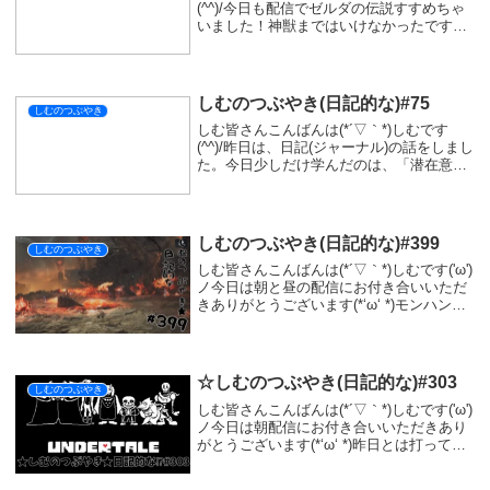
(^^)/今日も配信でゼルダの伝説すすめちゃ
いました！神獣まではいけなかったです
が、明日は神獣までは行けそうです(*‘ω‘ *)
ユン坊探しに行ったところで少し積みまし
たが、最後にトリックに気付くこと...
しむのつぶやき(日記的な)#75
しむのつぶやき
しむ皆さんこんばんは(*´▽｀*)しむです
(^^)/昨日は、日記(ジャーナル)の話をしまし
た。今日少しだけ学んだのは、「潜在意
識」について。潜在意識とは、過去の記憶
で蓄積された「常識」とのこと。過去の記
憶で思い出せる記憶は、「顕在意識」で
思...
しむのつぶやき(日記的な)#399
しむのつぶやき
しむ皆さんこんばんは(*´▽｀*)しむです('ω')
ノ今日は朝と昼の配信にお付き合いいただ
きありがとうございます(*‘ω‘ *)モンハン
は、歴戦王ジンダハドとやってきました
(^^♪結構楽しくて好きかも🦆でもゴグマジ
オス素材集めが終わらないと...
☆しむのつぶやき(日記的な)#303
しむのつぶやき
しむ皆さんこんばんは(*´▽｀*)しむです('ω')
ノ今日は朝配信にお付き合いいただきあり
がとうございます(*‘ω‘ *)昨日とは打って変
わってちゃんとPCが動いてくれてよかった
( *´艸｀)明日は配信はお休みですが、23日