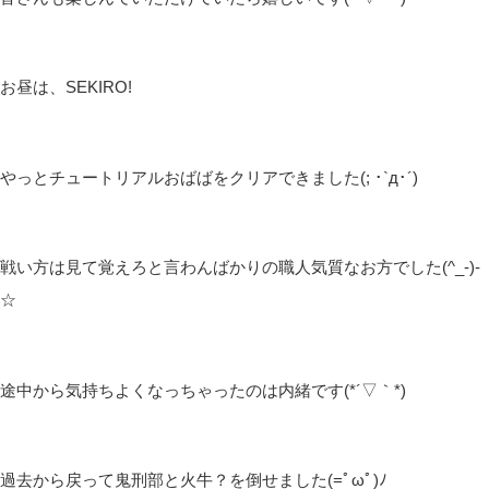
お昼は、SEKIRO!
やっとチュートリアルおばばをクリアできました(; ･`д･´)
戦い方は見て覚えろと言わんばかりの職人気質なお方でした(^_-)-
☆
途中から気持ちよくなっちゃったのは内緒です(*´▽｀*)
過去から戻って鬼刑部と火牛？を倒せました(=ﾟωﾟ)ﾉ