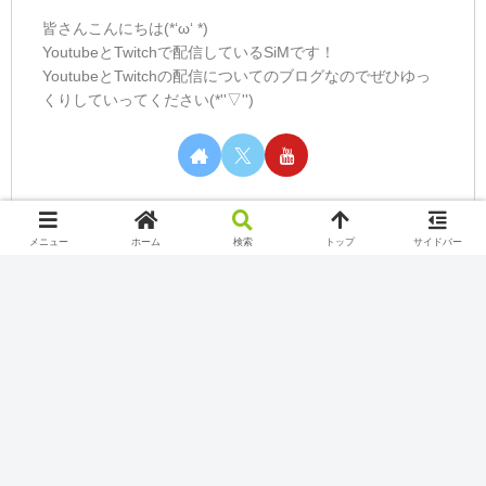
皆さんこんにちは(*‘ω‘ *)
YoutubeとTwitchで配信しているSiMです！
YoutubeとTwitchの配信についてのブログなのでぜひゆっ
くりしていってください(*''▽'')
メニュー
ホーム
検索
トップ
サイドバー
カテゴリー
Nintendo Switch Online
Play station
Twitch