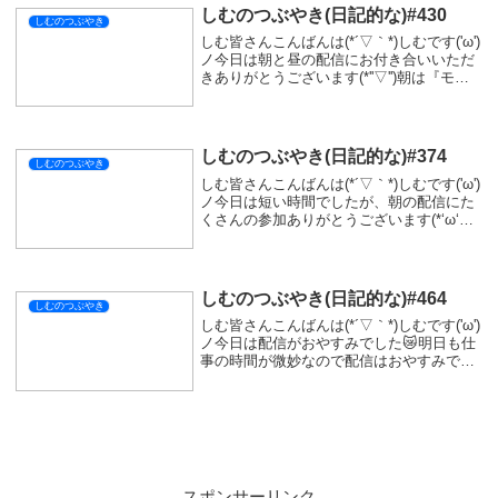
しむのつぶやき(日記的な)#430
しむのつぶやき
しむ皆さんこんばんは(*´▽｀*)しむです('ω')
ノ今日は朝と昼の配信にお付き合いいただ
きありがとうございます(*''▽'')朝は『モン
ハンワイルズ』参加型でしたが、素材集め
もできたし満足(*´▽｀*)なかなかアーティ
ア厳選は終わらないし...
しむのつぶやき(日記的な)#374
しむのつぶやき
しむ皆さんこんばんは(*´▽｀*)しむです('ω')
ノ今日は短い時間でしたが、朝の配信にた
くさんの参加ありがとうございます(*‘ω‘
*)11月最終であんなのにたくさん参加いた
だけるとは思わなかったので、すごく嬉し
かったです(*´▽｀*)明...
しむのつぶやき(日記的な)#464
しむのつぶやき
しむ皆さんこんばんは(*´▽｀*)しむです('ω')
ノ今日は配信がおやすみでした😿明日も仕
事の時間が微妙なので配信はおやすみです
😢なので次の配信は明後日の夜を予定して
います！配信スケジュールはX(旧Twitter)と
YouTubeのコミュニ...
スポンサーリンク