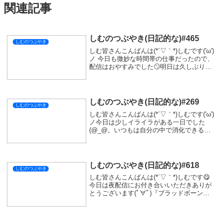
関連記事
しむのつぶやき(日記的な)#465
しむのつぶやき
しむ皆さんこんばんは(*´▽｀*)しむです('ω')
ノ 今日も微妙な時間帯の仕事だったので、
配信はおやすみでした🙄明日は久しぶりに
配信予定なので遊びに来ていただけたらう
れしいです(^_-)-☆予定では『モンスターハ
ンターストーリーズ３』の体...
しむのつぶやき(日記的な)#269
しむのつぶやき
しむ皆さんこんばんは(*´▽｀*)しむです('ω')
ノ今日は少しイライラがある一日でした
(@_@。いつもは自分の中で消化できるこ
とだったけど朝から結構イライラしちゃっ
ていました。今日は仕事が忙しくてみんな
バタバタしているのに、いつも楽な仕事...
しむのつぶやき(日記的な)#618
しむのつぶやき
しむ皆さんこんばんは(*´▽｀*)しむです😋
今日は夜配信にお付き合いいただきありが
とうございます(ﾟ∀ﾟ)『ブラッドボーン』の
DLCも買っちまったよ🤤もうしばらく遊べ
そうだな(=ﾟωﾟ)ﾉダクソやエルデンもDLC
買っちゃうかな🤔って考えてい...