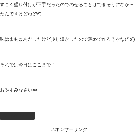
明日は早番なので、夜配信がありますので遊びに来ていただけた
ら嬉しいです🤩
問題は朝起きれるかなので、今日は早めに就寝しようかなって今
は思っています(*”▽”)
もし明日遅刻するかもって言っていたら夜更かししたって思って
いてください(=ﾟωﾟ)ﾉ
そういえば今日はラーメンの麺が余っていたので、ラーメン用の
スープを作ったんですが写真撮り忘れちゃいました( ﾟДﾟ)