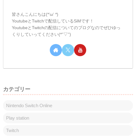
*)前半1時間近く接続がうまくいかなくて申
し訳なかったです😿しかしながらとても楽
しめました！今日配信前にいた...
しむのつぶやき(日記的な)#331
しむのつぶやき
しむ皆さんこんばんは(*´▽｀*)しむです('ω')
ノ今日は朝から水が出ないトラブル...水道
代払っていなかったかなって思って考えて
いたけど、よく考えたら家賃込みでした
(*‘ω‘ *)一時間くらいしたら出るようになっ
たけどすごく不安な時間だ...
しむのつぶやき(日記的な)#472
しむのつぶやき
しむ皆さんこんばんは(*´▽｀*)しむです('ω')
ノ今日は朝と昼の配信にお付き合いいただ
きありがとうございます(*‘ω‘ *)朝は『モン
スターハンターワイルズ』の参加型でした
が久しぶりの日曜日だったので参加いただ
ける方も多かったです(=ﾟ...
スポンサーリンク