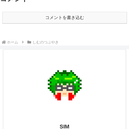
しむのつぶやき(日記的な)#148
しむのつぶやき
しむ皆さんこんばんは(*´▽｀*)しむです
(^^)/今日は配信をお休みしました(*‘ω‘ *)少
し長く睡眠をとることができましたがいつ
もと違う起床時間だったので、少しダルさ
との戦いでした( ˘•ω•˘ )明日は朝6:00から配
信をする予定な...
しむのつぶやき(日記的な)#429
しむのつぶやき
しむ皆さんこんばんは(*‘ω‘ *)しむです('ω')
ノ今日は夜配信でしたが、お楽しみいただ
けましたか？少し声がかれていたかもです
が体調的には結構元気になりました(*´▽｀
*)体調が微妙なときはやっぱり薬を飲むに
かぎるね(^^)/今日は仕事...
しむのつぶやき(日記的な)#531
しむのつぶやき
しむ皆さんこんばんは(*´▽｀*)しむです('ω')
ノ昨日下書きに保存していた🤤今日は配信
お休みの日！お仕事が早番で朝早かったで
すが、GW最終日だし忙しいやろって思っ
て出勤しました🥴今日もオープン早々止ま
らない来場...６時～10時までノン...
しむのつぶやき(日記的な)#35
しむのつぶやき
しむ皆さんこんばんは(*´▽｀*)しむです
(^^)/今日は、久しぶりの配信でしたが遊び
に来ていただきありがとうございます(*‘ω‘