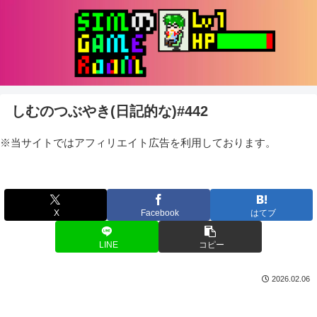
しむのつぶやき(日記的な)#442
※当サイトではアフィリエイト広告を利用しております。
X
Facebook
はてブ
LINE
コピー
2026.02.06