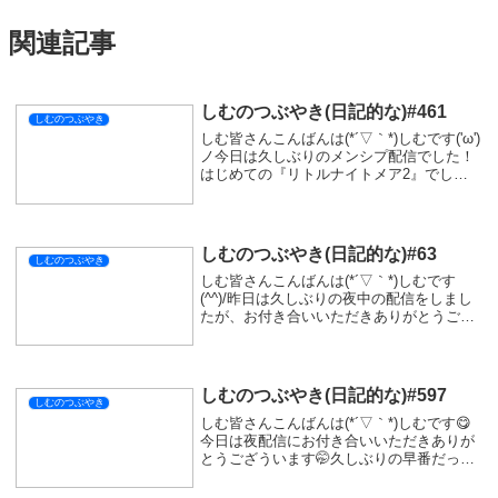
しむのつぶやき
スポンサーリンク