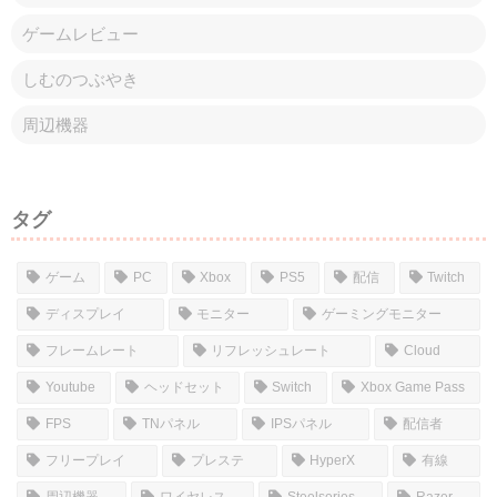
コメント
コメントを書き込む
ホーム
しむのつぶやき