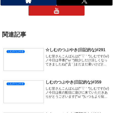
おやすみなさい💤
しむのつぶやき
スポンサーリンク