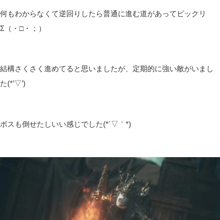
何もわからなくて逆回りしたら普通に進む道があってビックリ
Σ（・□・；）
結構さくさく進めてると思いましたが、定期的に強い敵がいまし
た(*’▽’)
ボスも倒せたしいい感じでした(*´▽｀*)