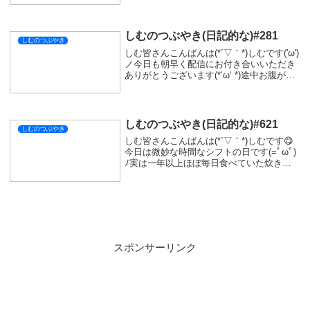
😢ちゃんと喋ろうとしたら全く喋ることが
できなかったことをおもいだし...
しむのつぶやき(日記的な)#281
しむのつぶやき
しむ皆さんこんばんは(*´▽｀*)しむです('ω')
ノ今日も朝早く配信にお付き合いいただき
ありがとうございます(*‘ω‘ *)途中お腹が減
りすぎて、ウズトゥナばっかり目に入っち
ゃいました(´っ･ω･)っ今日の配信は視聴数
は昨日より増えていま...
しむのつぶやき(日記的な)#621
しむのつぶやき
しむ皆さんこんばんは(*´▽｀*)しむです😋
今日は微妙な時間なシフトの日です(=ﾟωﾟ)
ﾉ実は一年以上ほぼ毎日食べていた炊き込
みご飯についに飽きてしまいました...次か
らご飯どうしようかめっちゃ悩んでいて...
ほんと食べ過ぎてお腹空いていて...
スポンサーリンク