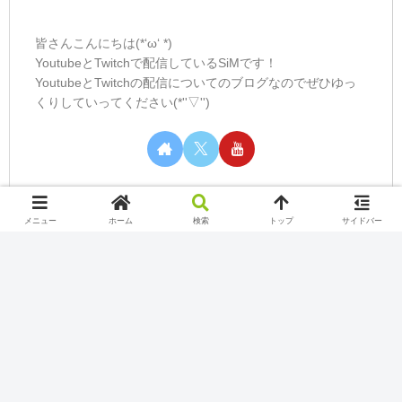
皆さんこんにちは(*‘ω‘ *)
YoutubeとTwitchで配信しているSiMです！
YoutubeとTwitchの配信についてのブログなのでぜひゆっ
くりしていってください(*''▽'')
メニュー
ホーム
検索
トップ
サイドバー
カテゴリー
Nintendo Switch Online
Play station
Twitch