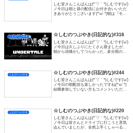
しむ皆さんこんばんは(*´▽｀*)しむです('ω')
ノ今日は朝と昼の配信にお付き合いいただ
きありがとうございます(*‘ω‘ *)朝は『モン
スターハンターワイルズ』の参加型でした
が久しぶりの日曜日だったので参加いただ
ける方も多かったです(=ﾟ...
☆しむのつぶやき(日記的な)#316
しむのつぶやき
しむ皆さんこんばんは(*´▽｀*)しむです('ω')
ノ今日は久しぶりにたくさん寝ましたが、
朝から頭痛がしてつらかった...多分雨のせ
いでしょう:;(∩´﹏`∩);:片頭痛って言うんだ
っけ(・・?それはそうと今日は喉の調子も
悪くて、多分動画を...
☆しむのつぶやき(日記的な)#244
しむのつぶやき
しむ皆さんこんばんは(*´▽｀*)しむです('ω')
ノ今日の朝配信も楽しかったですね(*‘ω‘ *)
結構参加していない方もコメントいただけ
てすごく配信しやすかった(*´▽｀*)次は明
後日早起き出来たらお仕事前に配信！明日
早く寝れるように頑張...
☆しむのつぶやき(日記的な)#220
しむのつぶやき
しむ皆さんこんばんは(*´▽｀*)しむです('ω')
ノ今日は皆さんとドライブに行こうと意気
込んでいましたが、全然上手くしゃべるこ
とができなかったです( ;∀;)あかんかったー