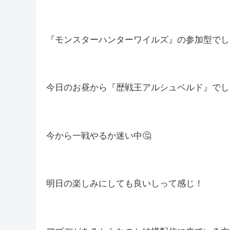
皆さんこんばんは(*´▽｀*)
しむです(‘ω’)ノ
しむ
今日は連休だったので、朝配信でした(*‘ω‘ *)
『モンスターハンターワイルズ』の参加型でし