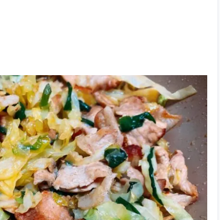
しかないか！
べました(。-∀-)