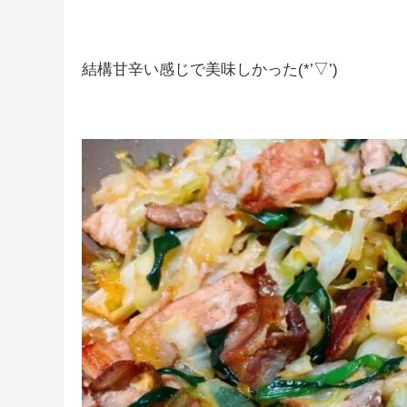
しむだけに(ﾟ∀ﾟ)
私とは考えが合わなかったと思ってあきらめる
そういえば今日は大分の名物らしい『にら豚』を食
結構甘辛い感じで美味しかった(*’▽’)