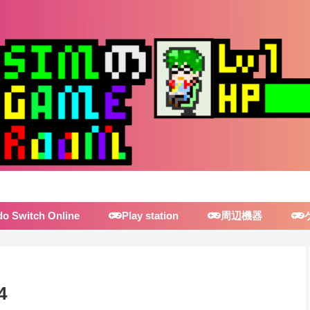
do Switch Online
Play station
周辺機器
4