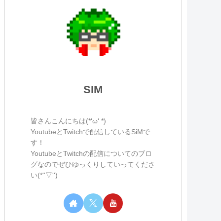
SIM
皆さんこんにちは(*‘ω‘ *)
YoutubeとTwitchで配信しているSiMで
す！
YoutubeとTwitchの配信についてのブロ
グなのでぜひゆっくりしていってくださ
い(*''▽'')