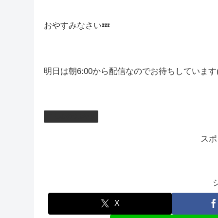
若干たれが馴染んでなかったので、片栗粉まぶし
次機会があったら試してみよう🤩
それでは今日はここまで！
おやすみなさい💤
明日は朝6:00から配信なのでお待ちしています(*‘ω