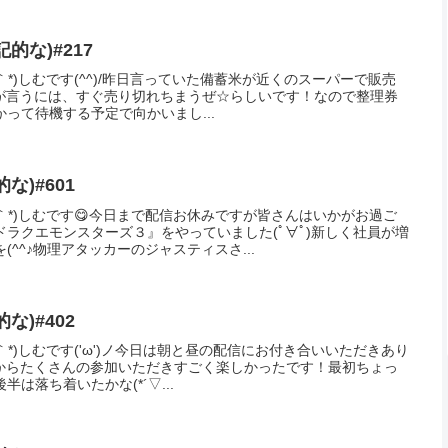
Facebook
はてブ
コピー
Mをフォローする
な)#535
｀*)しむです('ω')ノ今日は朝とお昼の配信にお付き合いいただきあ
 *)朝は『モンスターハンターワイルズ』の参加型でしたがお付き合
ます🤭今日は日曜日と言うこ...