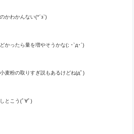

…
わかんない(*´з`)
たら量を増やそうかな(; ･`д･´)