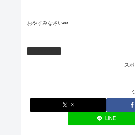
もしかしたら最近パンをたくさん食べてるから小
前みたいにグルテンフリー生活することも検討しと
今日はここまで！
おやすみなさい💤