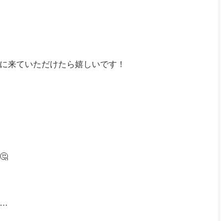
面白いですよね(ﾟ∀ﾟ)
ど、まだまだ言ってないところが他kぅさんなんだよね
に来ていただけたら嬉しいです！