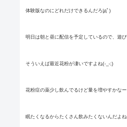
昨日に引き続き『仁王３』でしたが、仁王ほんと
今日も盛大に迷子になりました…
ボスっぽい敵も倒したし進めてはいると思うけ
(*´з`)
体験版なのにどれだけできるんだろ|дﾟ)
明日は朝と昼に配信を予定しているので、遊び