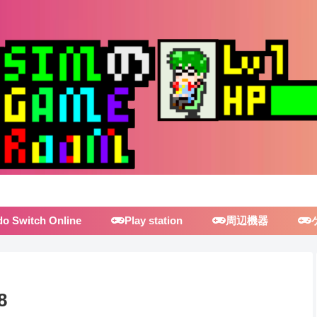
do Switch Online
Play station
周辺機器
8