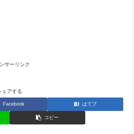
麦粉の取りすぎ説もあるけどね|дﾟ)
こう(ﾟ∀ﾟ)