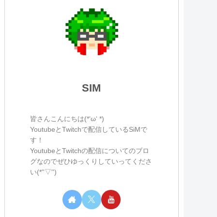
SIM
皆さんこんにちは(*‘ω‘ *)
YoutubeとTwitchで配信しているSiMで
す！
YoutubeとTwitchの配信についてのブロ
グなのでぜひゆっくりしていってくださ
い(*''▽'')