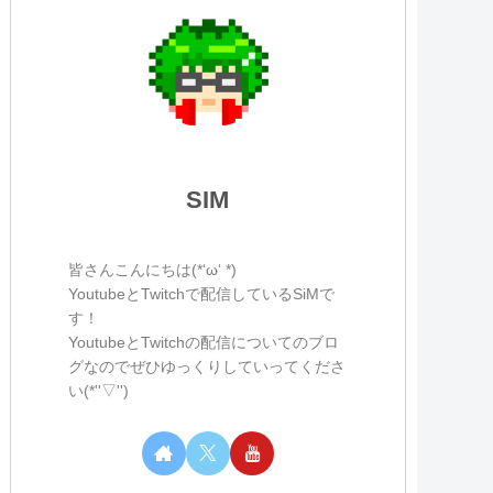
SIM
皆さんこんにちは(*‘ω‘ *)
YoutubeとTwitchで配信しているSiMで
す！
YoutubeとTwitchの配信についてのブロ
グなのでぜひゆっくりしていってくださ
い(*''▽'')