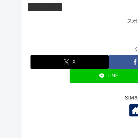
いつもしないゲームを予定しているのでお時間あ
今日は雨に打たれて少し疲れちゃったのでここ
おやすみなさい💤
しむのつぶやき
スポ