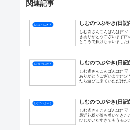
X
LINE
SI