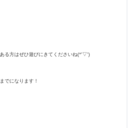
戦王アルシュベルド』が人気でしたね(ﾟ∀ﾟ)
避がうまくできないことがあるんですよね🤤
す(-_-;)