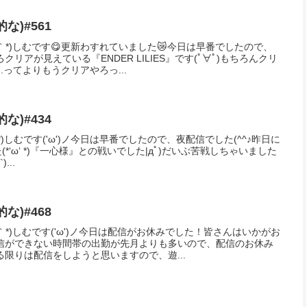
な)#404
*)しむです('ω')ノ今日は夜配信『Lies of P』にお付き合いいただ
ω‘ *)今日こそはって意気込んでボスに挑みましたが、あと一歩の
;)悔しい...
な)#85
｀*)しむです(^^)/皆さん今日はお昼の配信にお付き合いいただき
‘ *)夜はお休みにしました。明日は朝配信する予定なので、良かっ
嬉しいです。最近のゼルダのス...