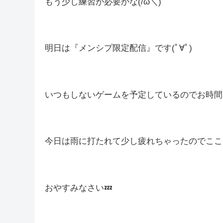
短めの時は『英雄の証』はいけないでしたが『歴
個人的にもアルシュベルドは楽しいですが、回
一度リズムが崩れるとあっという間にやられちゃいま
もう少し練習が必要かな(/ω＼)
明日は『メンシプ限定配信』です(ﾟ∀ﾟ)