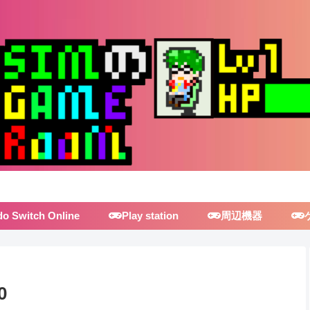
do Switch Online
Play station
周辺機器
0