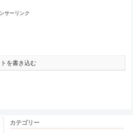
な)#156
*)しむです(^^)/今日は朝起きることができなかったしむです|дﾟ)
か、だいぶ気持ちよく眠ることができています(*‘ω‘ *)だが左
ターボールは投げれなそ...
な)#561
｀*)しむです😋更新わすれていました😿今日は早番でしたので、
リアが見えている『ENDER LILIES』です(ﾟ∀ﾟ)もちろんクリ
.ってよりもうクリアやろっ...
な)#434
 *)しむです('ω')ノ今日は早番でしたので、夜配信でした(^^♪昨日に
(*‘ω‘ *)『一心様』との戦いでした|дﾟ)だいぶ苦戦しちゃいました
...
な)#468