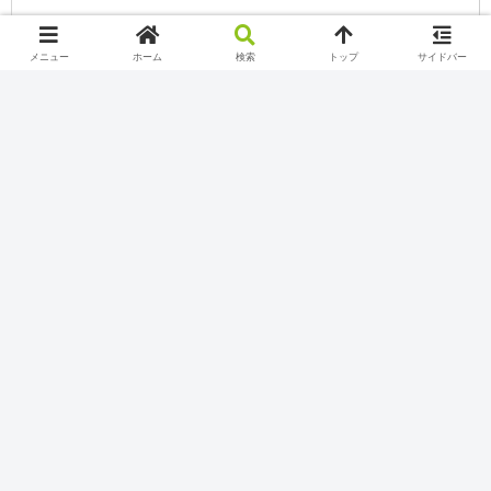
メニュー
ホーム
検索
トップ
サイドバー
カテゴリー
Nintendo Switch Online
Play station
Twitch
Uncategorized
Xbox Game Pass
YouTube
インターネット
インターネットお役立ち