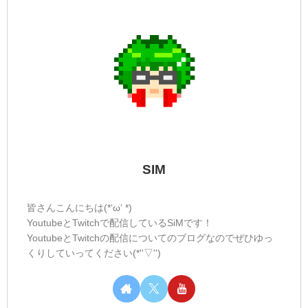
SIM
皆さんこんにちは(*‘ω‘ *)
YoutubeとTwitchで配信しているSiMです！
YoutubeとTwitchの配信についてのブログなのでぜひゆっ
くりしていってください(*''▽'')