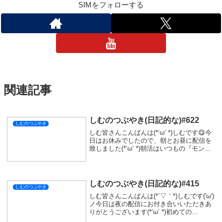
SIMをフォローする
関連記事
しむのつぶやき(日記的な)#622
しむのつぶやき
しむ皆さんこんばんは(*‘ω‘ *)しむです😋今
日はお休みでしたので、朝とお昼に配信を
致しました(*‘ω‘ *)朝活はいつもの『モンス
ターハンターワイルズ』参加型での狩り(*
´з`)久しぶりに零式オメガにガンランスで行
きましたが、あんまり敵...
しむのつぶやき(日記的な)#415
しむのつぶやき
しむ皆さんこんばんは(*´▽｀*)しむです('ω')
ノ今日は夜の配信にお付き合いいただきあ
りがとうございます(*‘ω‘ *)初めての
『SEKIRO』でしたが、すごくアクション