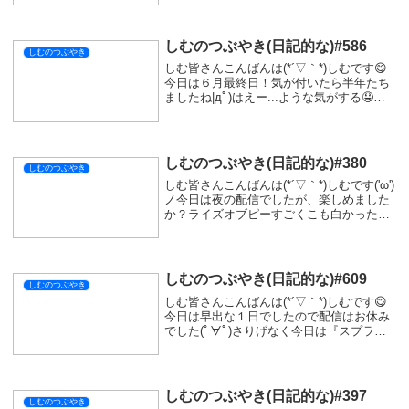
が楽しかったです('ω')ノまだ『Lies of P』
が抜けないけ...
しむのつぶやき(日記的な)#586
しむのつぶやき
しむ皆さんこんばんは(*´▽｀*)しむです😋
今日は６月最終日！気が付いたら半年たち
ましたね|дﾟ)はえー...ような気がする🤤今
月最後の配信は『ウツロノハネ』！昨日は
ボスを倒したところからのスタート(*‘ω‘ *)
ストーリーをすすめました😽...
しむのつぶやき(日記的な)#380
しむのつぶやき
しむ皆さんこんばんは(*´▽｀*)しむです('ω')
ノ今日は夜の配信でしたが、楽しめました
か？ライズオブピーすごくこも白かったで
す(^^♪ボス戦は覚えゲーですが、私自身が
なかなか覚えれないのでずっと苦戦してい
ますがクリアまで頑張りたいので応...
しむのつぶやき(日記的な)#609
しむのつぶやき
しむ皆さんこんばんは(*´▽｀*)しむです😋
今日は早出な１日でしたので配信はお休み
でした(ﾟ∀ﾟ)さりげなく今日は『スプラトゥ
ーンレイダース』の発売日でしたね(ﾟДﾟ)ﾉ
皆さんは買いますか？僕は配信では考えて
いないけど買っちゃおうかな(*´...
しむのつぶやき(日記的な)#397
しむのつぶやき