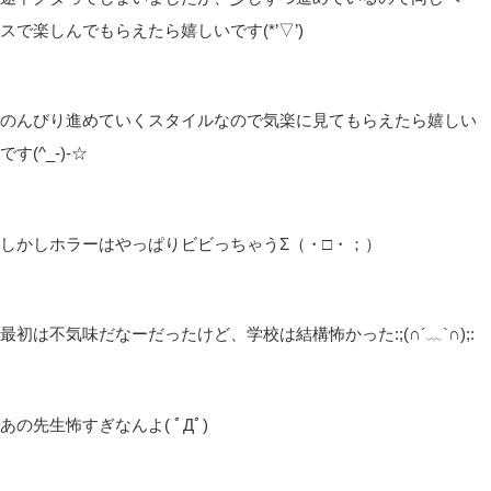
スで楽しんでもらえたら嬉しいです(*’▽’)
のんびり進めていくスタイルなので気楽に見てもらえたら嬉しい
です(^_-)-☆
しかしホラーはやっぱりビビっちゃうΣ（・□・；）
最初は不気味だなーだったけど、学校は結構怖かった:;(∩´﹏`∩);:
あの先生怖すぎなんよ( ﾟДﾟ)