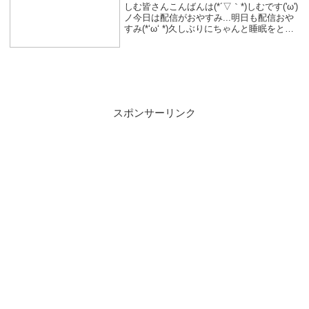
しむ皆さんこんばんは(*´▽｀*)しむです('ω')
ノ今日は配信がおやすみ...明日も配信おや
すみ(*‘ω‘ *)久しぶりにちゃんと睡眠をとり
ました！ちゃんと寝るって大切ですね(*´▽
｀*)結構元気になりましたが、起きれなく
て遅刻ぎりぎりで...
スポンサーリンク