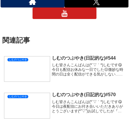
関連記事
しむのつぶやき(日記的な)#544
しむのつぶやき
しむ皆さんこんばんは(*´▽｀*)しむです😋
今日も配信お休みな一日でした😖微妙な時
間の日は全く配信ができる気がしない...明
日は久しぶりの配信だしちゃんと寝て体調
整えておかなくっちゃあ🤤今日はとても暑
くって仕事中頭痛に襲われて大変だった🤣
も...
しむのつぶやき(日記的な)#570
しむのつぶやき
しむ皆さんこんばんは(*´▽｀*)しむです😋
今日は夜配信にお付き合いいただきありが
とうございます(*''▽'')お試しでしたが『ウ
ツロノハネ』でした(ﾟ∀ﾟ)死にゲーらしく面
白かったんですが、操作が少しわかりにく
かったのと、漢字が難しすぎる...