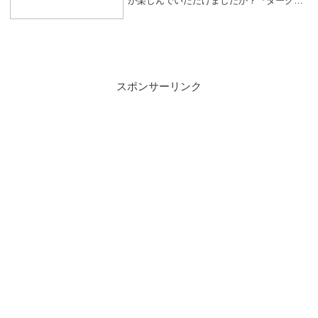
が楽しんでいただけましたか？『ダークソ
ウル3』でしたが、毒沼散歩配信でしたね
(^^♪あのデカい敵倒すのつらそう🤤ボス戦
は何回もするけどあの敵はなかなか...
スポンサーリンク