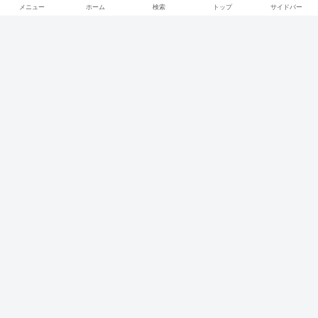
メニュー
ホーム
検索
トップ
サイドバー
カテゴリー
Nintendo Switch Online
Play station
Twitch
Uncategorized
Xbox Game Pass
YouTube
インターネット
インターネットお役立ち
ゲーミングPC