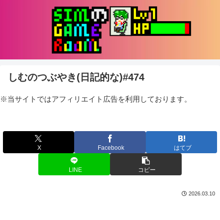
しむのつぶやき(日記的な)#474
※当サイトではアフィリエイト広告を利用しております。
X
Facebook
はてブ
LINE
コピー
2026.03.10