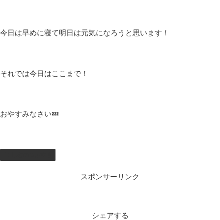
夜は肌寒いですね🙄
花粉もすごいし大変な季節です🤧
風邪ではないと思うんですが、喉を痛めてしまったみたいで一日
中喉の痛みと戦うことになりました🥺
明日は配信なのでちゃんと治さないといけないなーって思ってま
す(; ･`д･´)
ここ数日夜中に目が覚めたりするので睡眠もしっかりととれてな
いので体調をくずさないように気をつけないとなー…