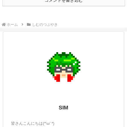
参加型でしたがお楽しみいただけました
か？今日のお昼から『歴戦王アルシュベル
ド』でしたがまだやっていません...
しむのつぶやき(日記的な)#60
しむのつぶやき
しむ皆さんこんばんは(*´▽｀*)しむです
(^^)/今日は、早番だったので始発なのに昨
日寝るのが遅く寝不足でお仕事に向かいま
した(´・ω・)配信中に時間を注意されてい
たのに...やっちまった気分でした(。-∀-)い
つも心配していただきありが...
☆しむのつぶやき(日記的な)#312
しむのつぶやき
しむ皆さんこんばんは(*´▽｀*)しむです('ω')
ノ今日は仲良くしていただいている人の誕
生日でした(^^♪いつも仲良くしてくれてあ
りがとうね(^_-)-☆3そしてお誕生日おめで
とう♪素敵な一年を過ごしてね(; ･`д･´)最初
に出会った時...
しむのつぶやき(日記的な)#195
しむのつぶやき
しむ皆さんこんばんは(*´▽｀*)しむです('ω')
ノ 明日は久しぶりに唐揚げを作ろうと思
い、帰ってきて早々味付けをしていたらこ
んな時間になっていました(+o+)醤油唐揚げ
にしようと思うので、醤油たっぷり入れて
やりました(。-`ω-)明日は...