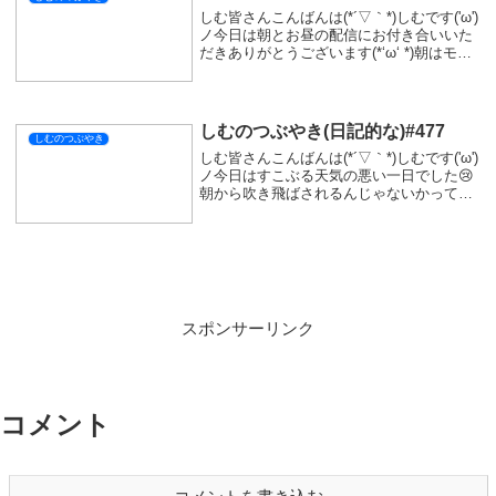
シェアする
X
Facebook
はてブ
LINE
コピー
SIMをフォローする
関連記事
しむのつぶやき(日記的な)#454
しむのつぶやき
しむ皆さんこんばんは(*´▽｀*)しむです('ω')
ノ今日は連休だったので、朝配信でした
(*‘ω‘ *)『モンスターハンターワイルズ』の