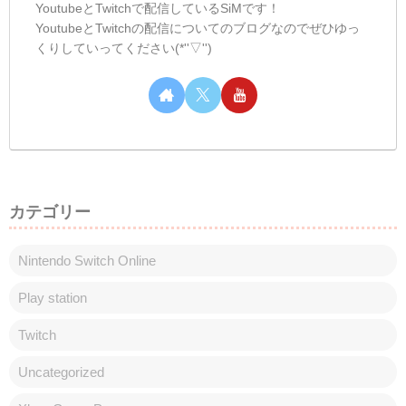
しむのつぶやき(日記的な)#418
しむのつぶやき
しむ皆さんこんばんは(*´▽｀*)しむです('ω')
ノ今日は朝とお昼の配信にお付き合いいた
だきありがとうございます(*‘ω‘ *)朝はモン
ハンでしたが、楽しんでいた抱けましたか
(・・?僕はすごく楽しんで配信する事がで
きました(ﾟ∀ﾟ)皆さん...
しむのつぶやき(日記的な)#477
しむのつぶやき
しむ皆さんこんばんは(*´▽｀*)しむです('ω')
ノ今日はすこぶる天気の悪い一日でした😢
朝から吹き飛ばされるんじゃないかって思
うくらい風強いし雨も降ってるし寒いし...
ちゃんと冬って感じでした🥺帰りは雨が止
んでいたけど、すっごく寒かった🙄...
スポンサーリンク