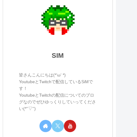
SIM
皆さんこんにちは(*‘ω‘ *)
YoutubeとTwitchで配信しているSiMで
す！
YoutubeとTwitchの配信についてのブロ
グなのでぜひゆっくりしていってくださ
い(*''▽'')