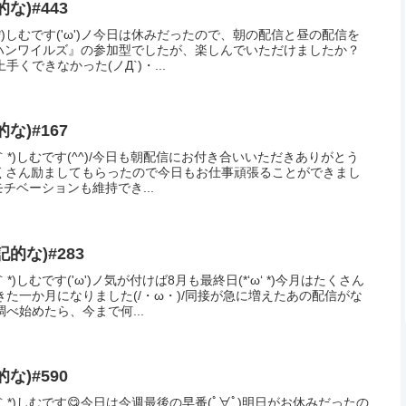
な)#443
‘ *)しむです('ω')ノ今日は休みだったので、朝の配信と昼の配信を
モンハンワイルズ』の参加型でしたが、楽しんでいただけましたか？
くできなかった(ノД`)・...
な)#167
｀*)しむです(^^)/今日も朝配信にお付き合いいただきありがとう
信でたくさん励ましてもらったので今日もお仕事頑張ることができまし
モチベーションも維持でき...
的な)#283
)しむです('ω')ノ気が付けば8月も最終日(*‘ω‘ *)今月はたくさん
た一か月になりました(/・ω・)/同接が急に増えたあの配信がな
べ始めたら、今まで何...
な)#590
｀*)しむです😋今日は今週最後の早番(ﾟ∀ﾟ)明日がお休みだったの