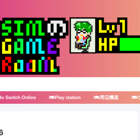
do Switch Online
Play station
周辺機器
6