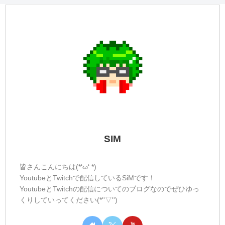
SIM
皆さんこんにちは(*‘ω‘ *)
YoutubeとTwitchで配信しているSiMです！
YoutubeとTwitchの配信についてのブログなのでぜひゆっ
くりしていってください(*''▽'')