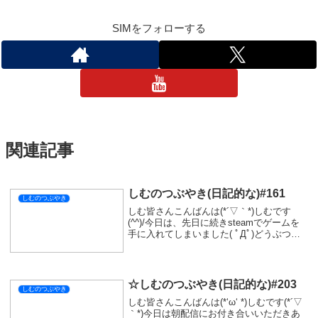
SIMをフォローする
関連記事
しむのつぶやき(日記的な)#161
しむのつぶやき
しむ皆さんこんばんは(*´▽｀*)しむです
(^^)/今日は、先日に続きsteamでゲームを
手に入れてしまいました( ﾟДﾟ)どうぶつの
森的な見た目なゲームDiNKUM!今日少しだ
け配信でやってみようと思いましたが、明
日が3:30に起きないと...
☆しむのつぶやき(日記的な)#203
しむのつぶやき
しむ皆さんこんばんは(*‘ω‘ *)しむです(*´▽
｀*)今日は朝配信にお付き合いいただきあ