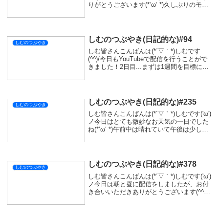
りがとうございます(*‘ω‘ *)久しぶりのモン
ハンだったので上手く操作できるか不安で
したが、ハンマー猛者がたくさん来ていた
だけたので楽しく配信をす...
しむのつぶやき(日記的な)#94
しむのつぶやき
しむ皆さんこんばんは(*´▽｀*)しむです
(^^)/今日もYouTubeで配信を行うことがで
きました！2日目...まずは1週間を目標に配
信をしたいと思います！そして昨日作った
カレーを載せ忘れていました(*‘ω‘ *)甘口と
中辛のハイブリッド...
しむのつぶやき(日記的な)#235
しむのつぶやき
しむ皆さんこんばんは(*´▽｀*)しむです('ω')
ノ今日はとても微妙なお天気の一日でした
ね(*‘ω‘ *)午前中は晴れていて午後は少し天
気が悪くてびっくりでした(´-ω-`)実は今日
ととんさんのお誕生日で、仕事帰りに少し
遠回りしてケーキと...
しむのつぶやき(日記的な)#378
しむのつぶやき
しむ皆さんこんばんは(*´▽｀*)しむです('ω')
ノ今日は朝と昼に配信をしましたが、お付
き合いいただきありがとうございます(^^♪
皆さんが盛り上げていただいたので、すご
く楽しむことができました♪平日の午前中
でしたが、たくさん参加もいただけ...