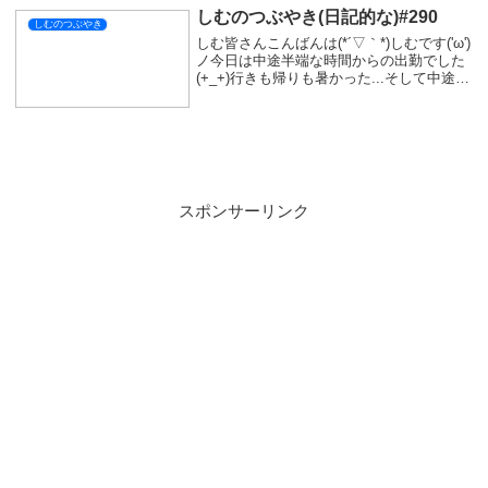
しむのつぶやき(日記的な)#290
しむのつぶやき
しむ皆さんこんばんは(*´▽｀*)しむです('ω')
ノ今日は中途半端な時間からの出勤でした
(+_+)行きも帰りも暑かった...そして中途半
端すぎて動画収録もできなかった😢明日は
早番なので、早く寝て早起きしなくちゃ
(/・ω・)/そういえばさっ...
スポンサーリンク