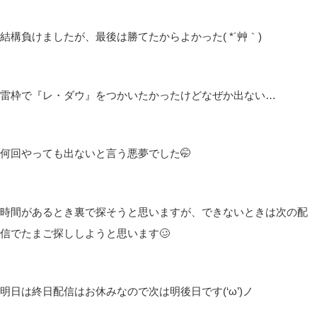
結構負けましたが、最後は勝てたからよかった( *´艸｀)
雷枠で『レ・ダウ』をつかいたかったけどなぜか出ない…
何回やっても出ないと言う悪夢でした🤭
時間があるとき裏で探そうと思いますが、できないときは次の配
信でたまご探ししようと思います🥴
明日は終日配信はお休みなので次は明後日です(‘ω’)ノ