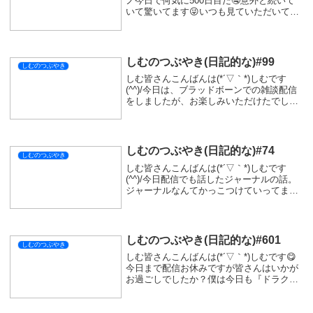
ノ今日で何気に500日目だ🤤意外と続いて
いて驚いてます😜いつも見ていただいてい
るあなたに感謝を😽今日は朝配信とお昼の
配信でしたが、お付き合いいただきありが
とうございます(^^♪朝は『モンスタ...
しむのつぶやき(日記的な)#99
しむのつぶやき
しむ皆さんこんばんは(*´▽｀*)しむです
(^^)/今日は、ブラッドボーンでの雑談配信
をしましたが、お楽しみいただけたでしょ
うか？コントローラーが今まで繋がらなか
ったのが、ケーブルが行かれちゃっていま
した(-"-)ビックリしました( ﾟДﾟ...
しむのつぶやき(日記的な)#74
しむのつぶやき
しむ皆さんこんばんは(*´▽｀*)しむです
(^^)/今日配信でも話したジャーナルの話。
ジャーナルなんてかっこつけていってます
が、日記のことです。ジャーナル＝日記今
回から、より成長できるようにしていきま
す。では日記を書く上で、成長するために
必...
しむのつぶやき(日記的な)#601
しむのつぶやき
しむ皆さんこんばんは(*´▽｀*)しむです😋
今日まで配信お休みですが皆さんはいかが
お過ごしでしたか？僕は今日も『ドラクエ
モンスターズ３』をやっていました(ﾟ∀ﾟ)新
しく社員が増えましたので少しだけ紹介を
(^^♪物理アタッカーのジャスティスさ...