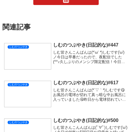
関連記事
しむのつぶやき(日記的な)#447
しむのつぶやき
しむ皆さんこんばんは(*‘ω‘ *)しむです('ω')
ノ今日は早番だったので、夜配信でした
(^^♪久しぶりのメンシプ限定配信！今日は
自分がやりたかった『龍が如く極３』の体
験版でした(*'▽')龍が如くほとんどしたこと
がないんですよね(´っ･...
しむのつぶやき(日記的な)#617
しむのつぶやき
しむ皆さんこんばんは(*´▽｀*)しむです😋
お風呂の電球が切れて真っ暗な中お風呂に
入っていました🤤昨日から電球切れていた
のに買い忘れちゃいました(｀･ω･´)明日は
忘れず買わないといけないですね(ﾟДﾟ)ﾉで
もね、意外と真っ暗闇なお風呂落ち...
しむのつぶやき(日記的な)#500
しむのつぶやき
しむ皆さんこんんばんは(ﾟ∀ﾟ)しむです('ω')