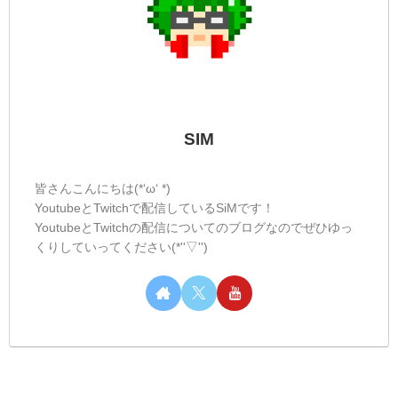
SIM
皆さんこんにちは(*‘ω‘ *)
YoutubeとTwitchで配信しているSiMです！
YoutubeとTwitchの配信についてのブログなのでぜひゆっ
くりしていってください(*''▽'')