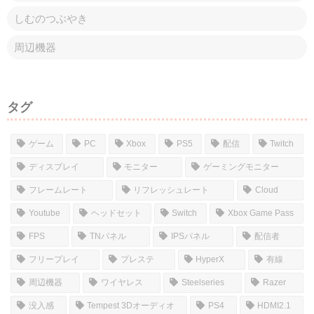
しむのつぶやき
周辺機器
タグ
ゲーム
PC
Xbox
PS5
配信
Twitch
ディスプレイ
モニター
ゲーミングモニター
フレームレート
リフレッシュレート
Cloud
Youtube
ヘッドセット
Switch
Xbox Game Pass
FPS
TNパネル
IPSパネル
配信者
フリープレイ
プレステ
HyperX
有線
周辺機器
ワイヤレス
Steelseries
Razer
没入感
Tempest 3Dオーディオ
PS4
HDMI2.1