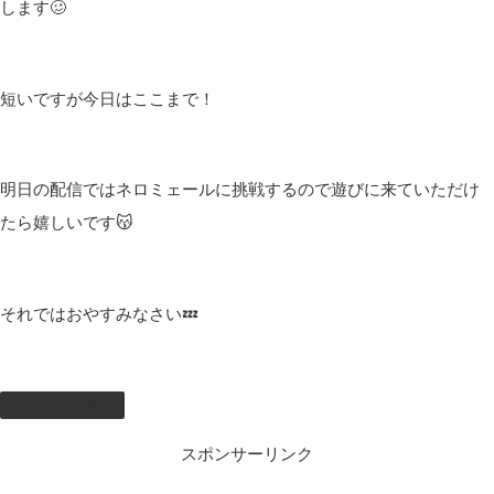
それはそうと明日は早番で始発で行かないといけないから今絶望
と戦いながらブログを書いています🤣
久しぶりに仕事後にお弁当を作ったので、バタバタしちゃった(/ω
＼)
ご飯もp食べたけど昨日の残りのご飯だったから少なかった🤤
でも追加するには多い量で我慢することにした(ﾟ∀ﾟ)
明日お腹空いたしか言えない人がいたら僕なのでよろしくお願い