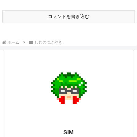
しむのつぶやき
しむ皆さんこんばんは(*´▽｀*)しむです
(^^)/今日は一日寒い一日でしたね(*´▽｀*)
皆さんは体調を崩してはいないでしょう
か？あと少しでモンスターハンターワイル
ズも発売になりますね！すごく楽しみです
🤩最近は少しだけリハビリもできてきた...
しむのつぶやき(日記的な)#290
しむのつぶやき
しむ皆さんこんばんは(*´▽｀*)しむです('ω')
ノ今日は中途半端な時間からの出勤でした
(+_+)行きも帰りも暑かった...そして中途半
端すぎて動画収録もできなかった😢明日は
早番なので、早く寝て早起きしなくちゃ
(/・ω・)/そういえばさっ...
しむのつぶやき(日記的な)#153
しむのつぶやき
しむ皆さんこんばんは(*´▽｀*)しむです
(^^)/休みの日ってダラダラしたくなっちゃ
いますよね( ﾟДﾟ)色々やりたかったけど一
日寝て過ごしていました...明日からはまた
いつもの一日に戻さないといけない！明日
は朝早いので、配信はお休みしよ...
しむのつぶやき(日記的な)#376
しむのつぶやき
しむ皆さんこんばんは(*´▽｀*)しむです('ω')
ノ今日から少し寒波と聞きましたが、本当
でしょうか(・・?夜中からかな...寒いの苦