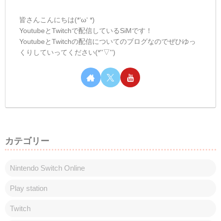
手だからいやだなー( ；∀；)暑いのも苦手
だけどね(ﾟ∀ﾟ)そういえば、明日まで配信は
休みの予定ですが元気...
しむのつぶやき(日記的な)#546
しむのつぶやき
しむ皆さんこんばんは(*´▽｀*)しむです😋
今日は朝の配信にお付き合いいただきあり
がとうございます🤗久しぶりの朝配信だっ
たので少し緊張でいつもより早く起きちゃ
った🤤参加自体は多くなかったけどたくさ
んクエストまわせたからよかった(ﾟ∀ﾟ)乙
も...
☆しむのつぶやき(日記的な)#370
しむのつぶやき
しむ皆さんこんばんは(*‘ω‘ *)しむです('ω')
ノ今日はすごく職場が暑い一日でした
(@_@。なんで！って思うと思いますが、
今日から暖房に切り替わりました(・ω・)そ
れがすごく暑くて、すごくしんどかったで
す(ノД`)・゜・。冬に36度は...
スポンサーリンク