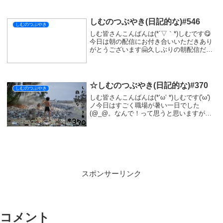
シェアする
X
Facebook
はてブ
LINE
コピー
SIMをフォローする
関連記事
しむのつぶやき(日記的な)#97