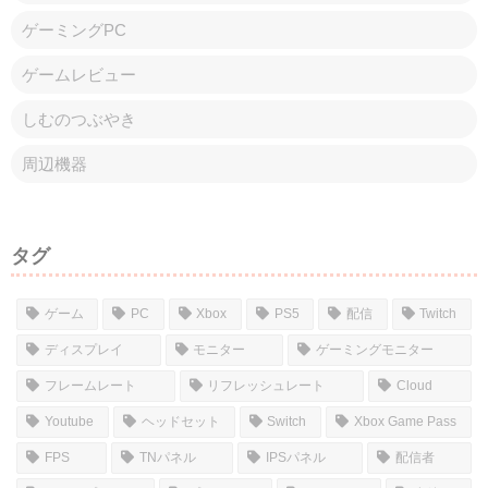
コメント
コメントを書き込む
ホーム
しむのつぶやき