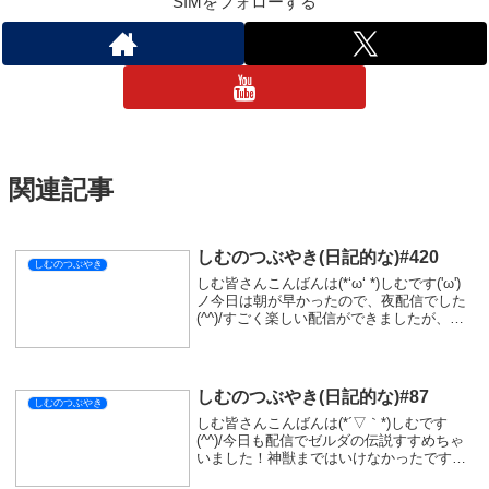
それでは今日はここまで！
おやすみなさい💤
しむのつぶやき
スポンサーリンク