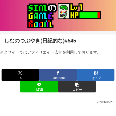
しむのつぶやき(日記的な)#545
※当サイトではアフィリエイト広告を利用しております。
X
Facebook
はてブ
LINE
コピー
2026.05.20