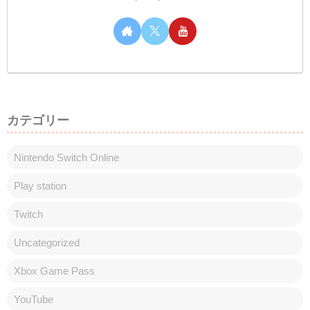
からモンハンワイルズを遊びますので、遊
びに来ていただけたら嬉しいです(*‘ω‘ *)実
は今日花粉がすごすぎて目が...目がぁぁぁ
あああってなってま...
しむのつぶやき(日記的な)#160
しむのつぶやき
しむ皆さんこんばんは(*´▽｀*)しむです
(^^)/今日は覚悟をしてお仕事に向かいまし
た！到着してすぐに全員に謝罪してきまし
た( ﾟДﾟ)言い訳しても仕方ないし原因はわ
からんけどごめんなさいって言ってきたら
思いのほか怒られない謎な一日でした...
スポンサーリンク