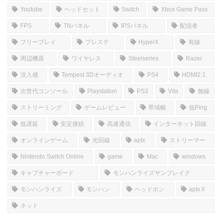
ホーム
しむのつぶやき
SIM
皆さんこんにちは(*‘ω‘ *)
YoutubeとTwitchで配信しているSiMです！
YoutubeとTwitchの配信についてのブログなのでぜひゆっ