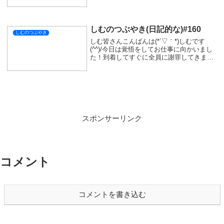
LINE
コピー
SIMをフォローする
関連記事
しむのつぶやき(日記的な)#440
しむのつぶやき
しむ皆さんこんばんは(*´▽｀*)しむです('ω')
ノ今日は仕事がとても微妙な時間だったの
で配信がお休みでした(ﾟ∀ﾟ)そして明日は早
番なので、始発組です(ノД`)・゜・。今日
はいつもより少し早めに就寝しないといけ
ないですよね(*´з`)明...