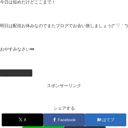
明日のシフトも急遽変更で早番になったので、今から就寝タイム
アタックだ！
そういえば配信にもお付き合いいただきありがとうございます😽
そろそろ『ポケモンリーフグリーン』もクリアできるんじゃない
かな🤔
チャンピオンロードで絶賛迷子中だからクリアできるかとても不
安🤤