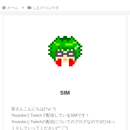
しむのつぶやき(日記的な)#547
しむのつぶやき
しむ皆さんこんばんは(*´▽｀*)しむです😋
今日はお仕事が中途半端な時間でしたの
で、配信はお休み🤤最近は配信が全然でき
てないなー🤔少しは配信回数を増やしたい
なー😖明日は久しぶりのポケモンなので、
良かったら遊びに来ていただけたら嬉しい
です😽明...
しむのつぶやき(日記的な)#192
しむのつぶやき
しむ皆さんこんばんは(*´▽｀*)しむです('ω')
ノ今日は朝の配信と昼配信にお付き合いい
ただきありがとうございます(*‘ω‘ *)視聴者
を増やすってのは難しいですね(+o+)やはり
Xとかで告知をした方が良いのでしょう
ね...しかしながらま...
☆しむのつぶやき(日記的な)#296
しむのつぶやき
しむみなさんこんばんは(^^)/しむです('ω')
ノ最近暗くなるのが早くなってきましたね
(ﾟ∀ﾟ)今日は帰るころには真っ暗でさらに雨
も降っていて帰るのが少しだけしんどかっ
たです(+_+)そういえば、今日はワンタンが
安かったのでワンタンスープ...
しむのつぶやき(日記的な)#122
しむのつぶやき
しむ皆さんこんばんは(*´▽｀*)しむです
(^^)/明日の配信の報告だけ...明日は朝6:00