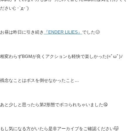
ださい(; ･`д･´)
お昼は昨日に引き続き
『ENDER LILIES』
でした🥴
相変わらずBGMが良くアクションも軽快で楽しかった(=ﾟωﾟ)ﾉ
残念なことはボスを倒せなかったこと…
あと少しと思ったら第2形態でボコられちゃいました🤤
もし気になる方がいたら是非アーカイブをご確認ください😽