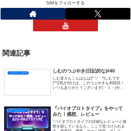
SIMをフォローする
関連記事
しむのつぶやき(日記的な)#40
しむのつぶやき
しむ皆さんこんばんは(*´▽｀*)しむです
(^^)/気が付けば、このつぶやきも40回目！
いつもありがとうございます(・´з`・)今日
は、お昼ご飯にしようとしたおにぎりを忘
れてしまいました(´;ω;｀)後輩ちゃんにカレ
ーパンを貰ったので、無事...
『バイオプロトタイプ』をやって
ゲームレビュー
みた！感想、レビュー
"バイオプロトタイプの詳細なレビューと感
想を探しているなら、ここで見つけられま
す。発売日、価格、ゲーム内容、そして独