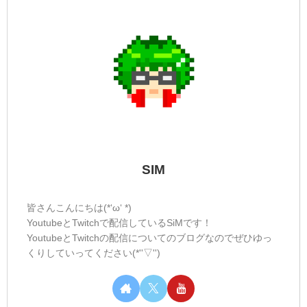
SIM
皆さんこんにちは(*‘ω‘ *)
YoutubeとTwitchで配信しているSiMです！
YoutubeとTwitchの配信についてのブログなのでぜひゆっ
くりしていってください(*''▽'')