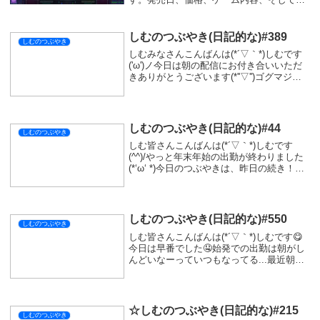
自のビルドシステムについて深く掘り下げ
ています。"
しむのつぶやき(日記的な)#389
しむのつぶやき
しむみなさんこんばんは(*´▽｀*)しむです
('ω')ノ今日は朝の配信にお付き合いいただ
きありがとうございます(*''▽'')ゴグマジオ
スに向けて指をあたためることができまし
た(ﾟ∀ﾟ)明日も朝配信がありますので、ゴグ
マジオスに向けてウォー...
しむのつぶやき(日記的な)#44
しむのつぶやき
しむ皆さんこんばんは(*´▽｀*)しむです
(^^)/やっと年末年始の出勤が終わりました
(*‘ω‘ *)今日のつぶやきは、昨日の続き！コ
ントローラーをどないするってお話です
(。-∀-)コンバーターを購入して、BLITZ2や
vader4 pro...
しむのつぶやき(日記的な)#550
しむのつぶやき
しむ皆さんこんばんは(*´▽｀*)しむです😋
今日は早番でした🤤始発での出勤は朝がし
んどいなーっていつもなってる...最近朝ス
ッキリ起きれないんだよね🤣睡眠時間は前
よりは多めにとれているけどなんでやろ🤔
明日のシフトも急遽変更で早番になったの
で...
☆しむのつぶやき(日記的な)#215
しむのつぶやき