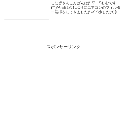
しむ皆さんこんばんは(*´▽｀*)しむです
(^^)/今日は久しぶりにエアコンのフィルタ
ー清掃をしてきました(*‘ω‘ *)少しだけ冷え
るのが早きなったような(・・?気もしなが
ら一日をすごしていました|дﾟ)きっと涼し
くなっていますよね(^^...
スポンサーリンク