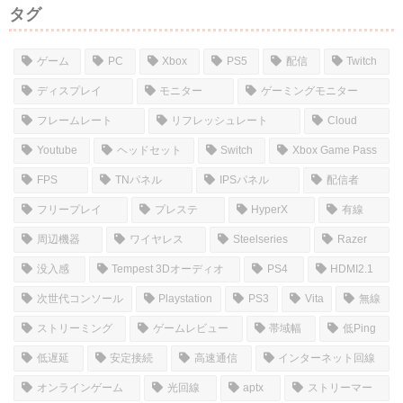
タグ
ゲーム
PC
Xbox
PS5
配信
Twitch
ディスプレイ
モニター
ゲーミングモニター
フレームレート
リフレッシュレート
Cloud
Youtube
ヘッドセット
Switch
Xbox Game Pass
FPS
TNパネル
IPSパネル
配信者
フリープレイ
プレステ
HyperX
有線
周辺機器
ワイヤレス
Steelseries
Razer
没入感
Tempest 3Dオーディオ
PS4
HDMI2.1
次世代コンソール
Playstation
PS3
Vita
無線
ストリーミング
ゲームレビュー
帯域幅
低Ping
低遅延
安定接続
高速通信
インターネット回線
オンラインゲーム
光回線
aptx
ストリーマー