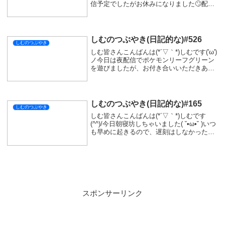
信予定でしたがお休みになりました🙄配信
しようと思えばできる時間でしたが、久し
ぶりにお休みしてなんとなくゲームしたり
ゆっくりお風呂に入ったりと少しゆっく...
しむのつぶやき(日記的な)#526
しむのつぶやき
しむ皆さんこんばんは(*´▽｀*)しむです('ω')
ノ今日は夜配信でポケモンリーフグリーン
を遊びましたが、お付き合いいただきあり
がとうございます🤗だいぶ進んできたけ
ど、ゲットしたポケモンが少なすぎる問題
😖種類が少ないのかな🤔わかんないけど
楽...
しむのつぶやき(日記的な)#165
しむのつぶやき
しむ皆さんこんばんは(*´▽｀*)しむです
(^^)/今日朝寝坊しちゃいました( ˘•ω•˘ )いつ
も早めに起きるので、遅刻はしなかったで
すがいつもより1時間くらい遅く起きちゃ
いました|дﾟ)疲れていたのかなぁ...って思
いながら起きたことを...
スポンサーリンク