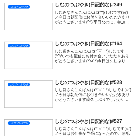
しむのつぶやき(日記的な)#349
しむのつぶやき
しむみなさんこんばんは(^^)/しむです('ω')
ノ今日は朝配信にお付き合いいただきあり
がとうございます(^^)/平日なのに、参加す
る方が多くて驚きましたね(*´▽｀*)今日休
みの方多かったのかな？それとも水曜日は
何かあるのか(・・?平日で...
しむのつぶやき(日記的な)#164
しむのつぶやき
しむ皆さんこんばんは(*´▽｀*)しむです
(^^)/いつも配信にお付き合いいただきあり
がとうございます(*‘ω‘ *)今日は久しぶりに
初見さんが来たので嬉しさと共に緊張しま
した|дﾟ)最近はあんまり考えず配信をして
いたので、少し反省して次に...
しむのつぶやき(日記的な)#528
しむのつぶやき
しむ皆さんこんばんは(*´▽｀*)しむです('ω')
ノ今日は朝配信にお付き合いいただきあり
がとうございます🤗久しぶりでしたが、す
ごく楽しめました(^^♪いつも遊びに来てい
ただける常連の皆さんにすごく感謝です！
最近メンタルがやられちゃっててだ...
しむのつぶやき(日記的な)#527
しむのつぶやき
しむ皆さんこんばんは(*´▽｀*)しむです('ω')
ノ今日はお仕事が早番になったので、朝配