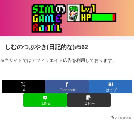
しむのつぶやき(日記的な)#562
※当サイトではアフィリエイト広告を利用しております。
X
Facebook
はてブ
LINE
コピー
2026.06.06