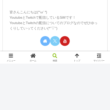
皆さんこんにちは(*‘ω‘ *)
YoutubeとTwitchで配信しているSiMです！
YoutubeとTwitchの配信についてのブログなのでぜひゆっ
くりしていってください(*''▽'')
メニュー
ホーム
検索
トップ
サイドバー
カテゴリー
Nintendo Switch Online
Play station
Twitch