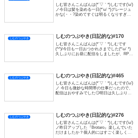
しむ皆さんこんばんは(*´▽｀*)しむです('ω')
ノ今日は髪を染める一日(*‘ω‘ *)グレージュ
かな(・・?染めてすぐは明るくなりすぎた
かなって思ったけど、少し時間がたったら
いい感じに落ち着いてきました(*´▽｀*)そ
して今日はお買い物...
しむのつぶやき(日記的な)#170
しむのつぶやき
しむ皆さんこんばんは(*´▽｀*)しむです
(^^)/今日も一日おつかれさまでした(*‘ω‘ *)
久しぶりにお昼に配信をしましたが、RPG
の配信って難しいですね...雑談をするべき
なのか、ストーリーを追うべきなのかよく
わかんなくなっていました...
しむのつぶやき(日記的な)#465
しむのつぶやき
しむ皆さんこんばんは(*´▽｀*)しむです('ω')
ノ 今日も微妙な時間帯の仕事だったので、
配信はおやすみでした🙄明日は久しぶりに
配信予定なので遊びに来ていただけたらう
れしいです(^_-)-☆予定では『モンスターハ
ンターストーリーズ３』の体...
しむのつぶやき(日記的な)#276
しむのつぶやき
しむ皆さんこんばんは(*´▽｀*)しむです('ω')
ノ昨日アップした『Brotaro』楽しんでいた
だけましたか？個人的にはすごく楽しく
て、収録じゃないときにもしていたりしま