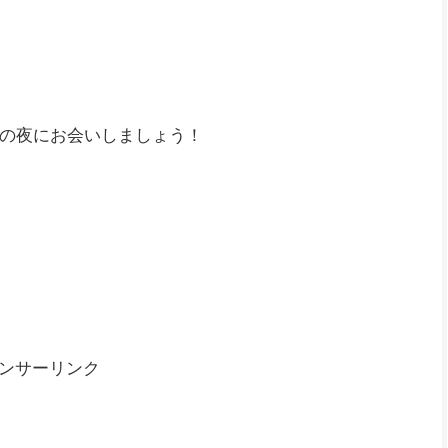
すごいですね😋
てからは負ける気がしなかった🤣
の夜にお会いしましょう！