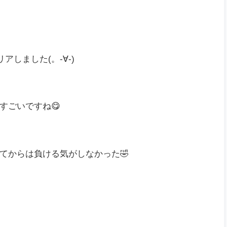
たからいいのかな😽
たです…
したんだけど、何も出なかった…
アしました(。-∀-)