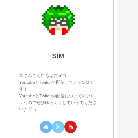
SIM
皆さんこんにちは(*‘ω‘ *)
YoutubeとTwitchで配信しているSiMで
す！
YoutubeとTwitchの配信についてのブロ
グなのでぜひゆっくりしていってくださ
い(*''▽'')