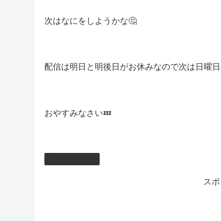
ラスボス前に少し強化していったけど慣れって
あんなに強かったボスも、戦い方が出来上がっ
この感覚はフロムゲーに似てますね(*”▽”)
次はなにをしようかな🤔
配信は明日と明後日がお休みなので次は日曜日