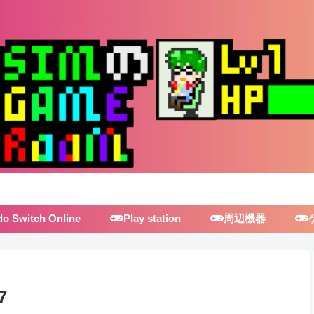
do Switch Online
Play station
周辺機器
7