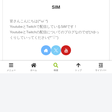
SIM
皆さんこんにちは(*‘ω‘ *)
YoutubeとTwitchで配信しているSiMです！
YoutubeとTwitchの配信についてのブログなのでぜひゆっ
くりしていってください(*''▽'')
メニュー
ホーム
検索
トップ
サイドバー
カテゴリー
Nintendo Switch Online
Play station