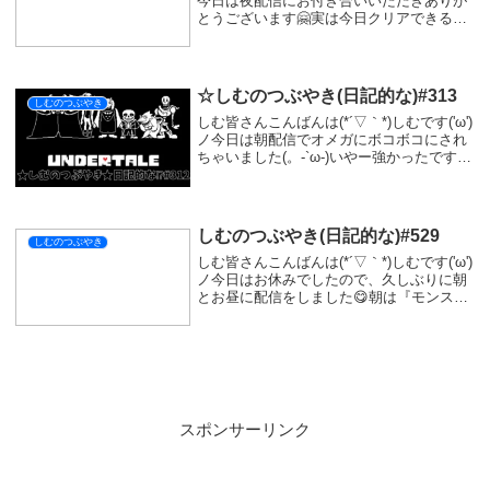
今日は夜配信にお付き合いいただきありが
とうございます🤗実は今日クリアできると
思っていました...四天王戦フルボッコ🤣レ
ベルも足りてなければ氷が弱点ばっかりで
蹂躙されちゃった🤣明日も配信予定なの
で、...
☆しむのつぶやき(日記的な)#313
しむのつぶやき
しむ皆さんこんばんは(*´▽｀*)しむです('ω')
ノ今日は朝配信でオメガにボコボコにされ
ちゃいました(。-`ω-)いやー強かったです
ね:;(∩´﹏`∩);:ちゃんと攻撃を覚えないと全
くよけれる気がしなかったです( ﾟДﾟ)明日
こそは零式も...
しむのつぶやき(日記的な)#529
しむのつぶやき
しむ皆さんこんばんは(*´▽｀*)しむです('ω')
ノ今日はお休みでしたので、久しぶりに朝
とお昼に配信をしました😋朝は『モンスタ
ーハンターワイルズ』の参加型でした！帰
省などある中でのご参加ありがとうござい
ます🤗すごく楽しむことができました🥴...
スポンサーリンク