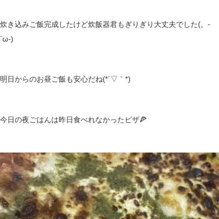
炊き込みご飯完成したけど炊飯器君もぎりぎり大丈夫でした(。-
`ω-)
明日からのお昼ご飯も安心だね(*´▽｀*)
今日の夜ごはんは昨日食べれなかったピザ🍕