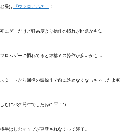
お昼は
『ウツロノハネ』
！
死にゲーだけど難易度より操作の慣れが問題かも🦆
フロムゲーに慣れてると結構ミス操作が多いかも…
スタートから回復の誤操作で前に進めなくなっちゃったよ🤤
しむにバグ発生でしたね(*´▽｀*)
後半はしむマップが更新されなくって迷子…