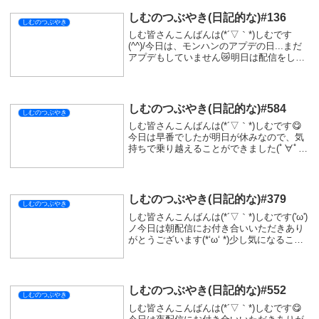
しむのつぶやき(日記的な)#136
しむのつぶやき
しむ皆さんこんばんは(*´▽｀*)しむです
(^^)/今日は、モンハンのアプデの日...まだ
アプデもしていません😿明日は配信をしよ
うと思うので、ちゃんとアプデして皆さん
をお待ちしています(*''▽'')明日は朝6:00か
ら配信しますので、一緒...
しむのつぶやき(日記的な)#584
しむのつぶやき
しむ皆さんこんばんは(*´▽｀*)しむです😋
今日は早番でしたが明日が休みなので、気
持ちで乗り越えることができました(ﾟ∀ﾟ)や
っぱり休み前は謎のバフがかかるよね🤣今
日は夜配信もありましたが、楽しんでもら
えましたか？『ウツロノハネ』失神の森
難...
しむのつぶやき(日記的な)#379
しむのつぶやき
しむ皆さんこんばんは(*´▽｀*)しむです('ω')
ノ今日は朝配信にお付き合いいただきあり
がとうございます(*‘ω‘ *)少し気になること
を言われる方がいましたが、後半はすごく
楽しむことができました(ﾟ∀ﾟ)何か自慢した
いのかもしれないけど...
しむのつぶやき(日記的な)#552
しむのつぶやき
しむ皆さんこんばんは(*´▽｀*)しむです😋