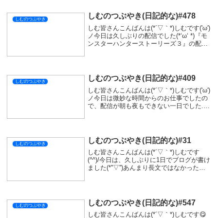
しむのつぶやき(日記的な)#478
しむのつぶやき
しむ皆さんこんばんは(*´▽｀*)しむです('ω')
ノ今日は久しぶりの配信でした(*‘ω‘ *)『モ
ンスターハンターストーリーズ３』の配信
でしたがお楽しみいただけましたか？私は
思っていた以上に楽しくって驚いちゃいま
した🤭ストーリーが以前とは...
しむのつぶやき(日記的な)#409
しむのつぶやき
しむ皆さんこんばんは(*´▽｀*)しむです('ω')
ノ今日は微妙な時間からのお仕事でしたの
で、配信が朝も夜もできない一日でした...
変わりにたくさん寝て体調を整えようと思
っていましたがなんか風邪っぽいです(ﾟ∀ﾟ)
熱まではないですが、少しだ...
しむのつぶやき(日記的な)#31
しむのつぶやき
しむ皆さんこんばんは(*´▽｀*)しむです
(^^)/今日は、久しぶりに1日でブログが書け
ました(*''▽'')あんまり長文ではなかったで
すが、頑張りました(^^)/今回書いた記事
は、『喋った時にBGMを小さくする機能』
について！結構便利な機...
しむのつぶやき(日記的な)#547
しむのつぶやき
しむ皆さんこんばんは(*´▽｀*)しむです😋