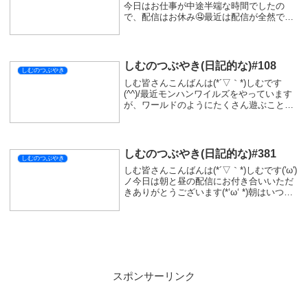
今日はお仕事が中途半端な時間でしたの
で、配信はお休み🤤最近は配信が全然でき
てないなー🤔少しは配信回数を増やしたい
なー😖明日は久しぶりのポケモンなので、
良かったら遊びに来ていただけたら嬉しい
です😽明...
しむのつぶやき(日記的な)#108
しむのつぶやき
しむ皆さんこんばんは(*´▽｀*)しむです
(^^)/最近モンハンワイルズをやっています
が、ワールドのようにたくさん遊ぶことが
できるか少し不安になっています。今後の
調整次第ってところはあると思いますが、
ワールドの頃より簡単なのでは？ってなっ
て...
しむのつぶやき(日記的な)#381
しむのつぶやき
しむ皆さんこんばんは(*´▽｀*)しむです('ω')
ノ今日は朝と昼の配信にお付き合いいただ
きありがとうございます(*‘ω‘ *)朝はいつも
と同じですがモンハンの参加型！そろそろ
ゴグマジオスなので、必死の練習でしたが
久しぶりに使った弓が使えな...
スポンサーリンク