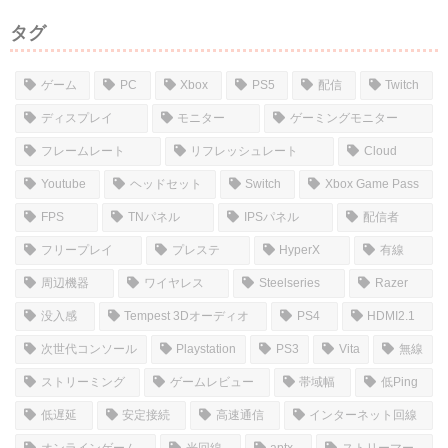
タグ
ゲーム
PC
Xbox
PS5
配信
Twitch
ディスプレイ
モニター
ゲーミングモニター
フレームレート
リフレッシュレート
Cloud
Youtube
ヘッドセット
Switch
Xbox Game Pass
FPS
TNパネル
IPSパネル
配信者
フリープレイ
プレステ
HyperX
有線
周辺機器
ワイヤレス
Steelseries
Razer
没入感
Tempest 3Dオーディオ
PS4
HDMI2.1
次世代コンソール
Playstation
PS3
Vita
無線
ストリーミング
ゲームレビュー
帯域幅
低Ping
低遅延
安定接続
高速通信
インターネット回線