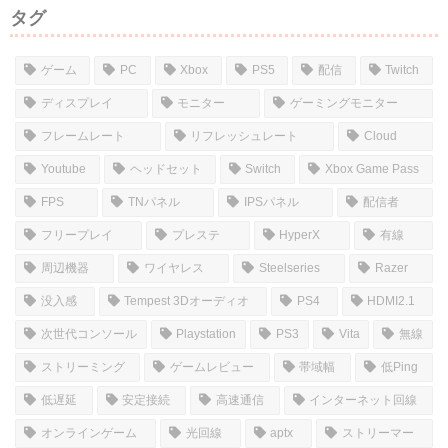
タグ
ゲーム
PC
Xbox
PS5
配信
Twitch
ディスプレイ
モニター
ゲーミングモニター
フレームレート
リフレッシュレート
Cloud
Youtube
ヘッドセット
Switch
Xbox Game Pass
FPS
TNパネル
IPSパネル
配信者
フリープレイ
プレステ
HyperX
有線
周辺機器
ワイヤレス
Steelseries
Razer
没入感
Tempest 3Dオーディオ
PS4
HDMI2.1
次世代コンソール
Playstation
PS3
Vita
無線
ストリーミング
ゲームレビュー
帯域幅
低Ping
低遅延
安定接続
高速通信
インターネット回線
オンラインゲーム
光回線
aptx
ストリーマー