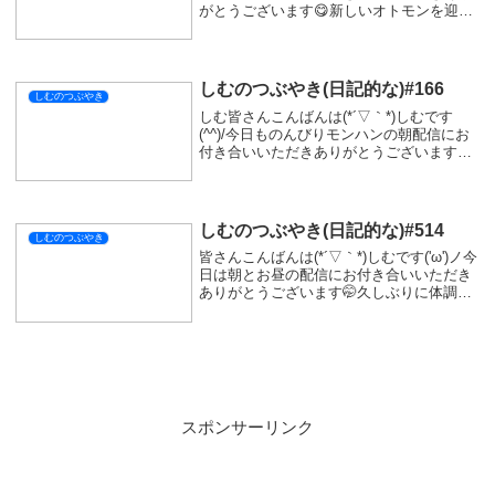
がとうございます😋新しいオトモンを迎え
て進めていたけどいろんなモンスター連れ
ていけるのはやっぱりいいよね😽隻眼のイ
ヤンガルルガ結構強いのかって思ったけ...
しむのつぶやき(日記的な)#166
しむのつぶやき
しむ皆さんこんばんは(*´▽｀*)しむです
(^^)/今日ものんびりモンハンの朝配信にお
付き合いいただきありがとうございます
(*‘ω‘ *)久しぶりに初見さんが来たので、内
心緊張していました|дﾟ)人と接することが
苦手なので、もしかしたら不快...
しむのつぶやき(日記的な)#514
しむのつぶやき
皆さんこんばんは(*´▽｀*)しむです('ω')ノ今
日は朝とお昼の配信にお付き合いいただき
ありがとうございます🤭久しぶりに体調が
良かった一日だったのでしんどさなく配信
できました😜朝の『モンスターハンターワ
イルズ』参加型ではだいぶ乙っちゃった...
スポンサーリンク