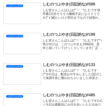
しむのつぶやき(日記的な)#589
しむのつぶやき
しむ皆さんこんばんは(*´▽｀*)しむです😋
早番2日目そろそろ睡眠不足になりそうで
す(*´з`)眠たいけど明日までなので頑張れそ
う( ﾟДﾟ)今日は夜配信でしたが遊びに来て
いただきありがとうございます😻『ウツロ
ノハネ』でしたが、今日もボス戦...
しむのつぶやき(日記的な)#199
しむのつぶやき
しむ皆さんこんばんは(*´▽｀*)しむです(^^♪
気が付けば、このつぶやきも199回目...意
外と続いていてびっくりしています( ﾟДﾟ)
なんの祝いもないですが、明日で200回目
か(*‘ω‘ *)やり続けようと思うと続くもんで
すね♪ただ何も...
しむのつぶやき(日記的な)#133
しむのつぶやき
しむ皆さんこんばんは(*´▽｀*)しむです
(^^)/今日は、配信おやすみしました('Д')そし
て体調不良に襲われちゃいました😢皆さん
は体調大丈夫ですか？ってことで今日は夜
ごはんを軽めにしようと思ったのにチキン
ソテー作っていました|дﾟ)久し...
しむのつぶやき(日記的な)#485
しむのつぶやき
しむ皆さんこんばんは(*´▽｀*)しむです('ω')
ノ今日は夜配信にお付き合いいただきあり