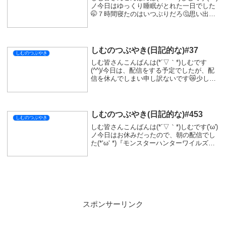
ノ今日はゆっくり睡眠がとれた一日でした
🤭７時間寝たのはいつぶりだろ🤔思い出せ
ないけど、ちゃんと寝ることができたら二
度寝せず起きれることを知った一日でした
😋お仕事中お客さん僕のことを３度見し...
しむのつぶやき(日記的な)#37
しむのつぶやき
しむ皆さんこんばんは(*´▽｀*)しむです
(^^)/今日は、配信をする予定でしたが、配
信を休んでしまい申し訳ないです😿少しだ
けやる気が削がれてしまいました...僕は個
人的に、コラボ配信を苦手としています。
今日Xでモンハンを遊んでいる方に誘わ...
しむのつぶやき(日記的な)#453
しむのつぶやき
しむ皆さんこんばんは(*´▽｀*)しむです('ω')
ノ今日はお休みだったので、朝の配信でし
た(*‘ω‘ *)『モンスターハンターワイルズ』
の参加型でしたが、お楽しみいただけまし
たか？久しぶりでしたので最初操作がうま
くできませんでした(ﾟ∀ﾟ...
スポンサーリンク