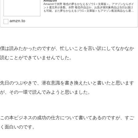
Amazon
Amazonで水野 敬也の夢をかなえるゾウ1＜文庫版＞。アマゾンならポイ
ント還元本が多数。水野 敬也作品ほか、お急ぎ便対象商品は当日お届け
も可能。また夢をかなえるゾウ1＜文庫版＞もアマゾン配送商品なら通常
配送無料。
amzn.to
僕は読みたかったのですが、忙しいことを言い訳にしてなかなか
読むことができていませんでした。
先日のつぶやきで、潜在意識を書き換えたいと書いたと思います
が、その一環で読んでみようと思いました。
この本ビジネスの成功の仕方について書いてあるのですが、すご
く面白いのです。