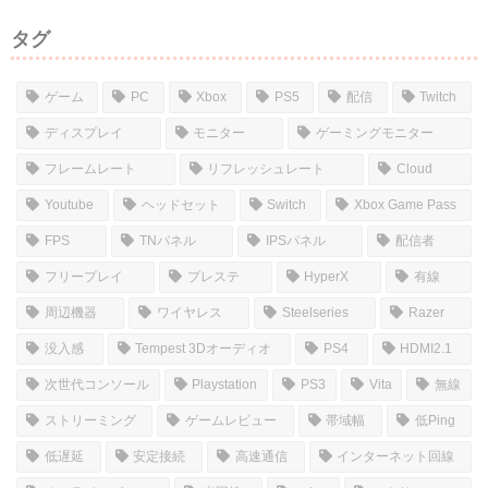
タグ
ゲーム
PC
Xbox
PS5
配信
Twitch
ディスプレイ
モニター
ゲーミングモニター
フレームレート
リフレッシュレート
Cloud
Youtube
ヘッドセット
Switch
Xbox Game Pass
FPS
TNパネル
IPSパネル
配信者
フリープレイ
プレステ
HyperX
有線
周辺機器
ワイヤレス
Steelseries
Razer
没入感
Tempest 3Dオーディオ
PS4
HDMI2.1
次世代コンソール
Playstation
PS3
Vita
無線
ストリーミング
ゲームレビュー
帯域幅
低Ping
低遅延
安定接続
高速通信
インターネット回線