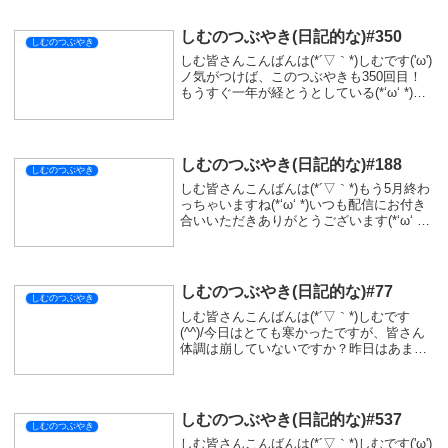
しむのつぶやき(日記的な)#350
しむのつぶやき
しむ皆さんこんばんは(*´▽｀*)しむです('ω')
ノ気がつけば、このつぶやきも350回目！
もうすぐ一年が経とうとしている(*‘ω‘ *)こ
んなに続くとは思っていなかったなー(ﾟ∀ﾟ)
あんまり人には言えない自分の気持ちを吐
き出したりできて、...
しむのつぶやき(日記的な)#188
しむのつぶやき
しむ皆さんこんばんは(*´▽｀*)もう5月終わ
っちゃいますね(*‘ω‘ *)いつも配信にお付き
合いいただきありがとうございます(*‘ω‘ *)
最近また悩みが出てきておりますが、飲み
込まれないようにしないといけないなって
思っています！以前みた...
しむのつぶやき(日記的な)#77
しむのつぶやき
しむ皆さんこんばんは(*´▽｀*)しむです
(^^)/今日はとても寒かったですが、皆さん
体調は崩していないですか？昨日はあまり
つぶやきを書いていなかったですが、ノー
トにまとめることができなかったので書け
なかった報告だけになりました。皆さん
は、...
しむのつぶやき(日記的な)#537
しむのつぶやき
しむ皆さんこんばんは(*´▽｀*)しむです('ω')