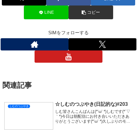
LINE
コピー
SIMをフォローする
関連記事
☆しむのつぶやき(日記的な)#203
しむのつぶやき
しむ皆さんこんばんは(*‘ω‘ *)しむです(*´▽
｀*)今日は朝配信にお付き合いいただきあ
りがとうございます(*‘ω‘ *)久しぶりのモン
ハンだったので上手く操作できるか不安で
したが、ハンマー猛者がたくさん来ていた
だけたので楽しく配信をす...