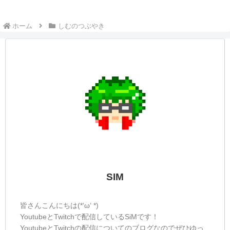
ホーム
しむのつぶやき
SIM
皆さんこんにちは(*‘ω‘ *)
YoutubeとTwitchで配信しているSiMです！
YoutubeとTwitchの配信についてのブログなのでぜひゆっ