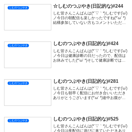
☆しむのつぶやき(日記的な)#244
しむのつぶやき
しむ皆さんこんばんは(*´▽｀*)しむです('ω')
ノ今日の朝配信も楽しかったですね(*‘ω‘ *)
結構参加していない方もコメントいただけ
てすごく配信しやすかった(*´▽｀*)次は明
後日早起き出来たらお仕事前に配信！明日
早く寝れるように頑張...
しむのつぶやき(日記的な)#424
しむのつぶやき
しむ皆さんこんばんは(*´▽｀*)しむです('ω')
ノ今日は健康診断の日だったので、配信は
お休みでした(*‘ω‘ *)そして健康診断では、
去年と変わりなくって事みたい(ﾟ∀ﾟ)以上が
なくてよかった(=ﾟωﾟ)ﾉしかしながら一つ
気になる点も....
しむのつぶやき(日記的な)#281
しむのつぶやき
しむ皆さんこんばんは(*´▽｀*)しむです('ω')
ノ今日も朝早く配信にお付き合いいただき
ありがとうございます(*‘ω‘ *)途中お腹が減
りすぎて、ウズトゥナばっかり目に入っち
ゃいました(´っ･ω･)っ今日の配信は視聴数
は昨日より増えていま...
しむのつぶやき(日記的な)#525
しむのつぶやき
しむ皆さんこんばんは(*´▽｀*)しむです('ω')
ノ今日は夜配信に遊びに来ていただきあり