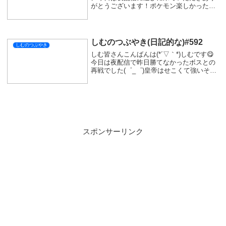
がとうございます！ポケモン楽しかったけ
どライバルとの急な戦闘で全滅しかけちゃ
った😖最近あは上手くいかないことも多い
けど焦らずやっていかないといけないな...
しむのつぶやき(日記的な)#592
しむのつぶやき
しむ皆さんこんばんは(*´▽｀*)しむです😋
今日は夜配信で昨日勝てなかったボスとの
再戦でした(゜_゜)皇帝はせこくて強いそん
なボスでしたが、お互い吸血チューチュ
ー！なかなか勝てなかったですが、落ち着
いて戦ったら意外と勝てました(ﾟ∀ﾟ)その...
スポンサーリンク