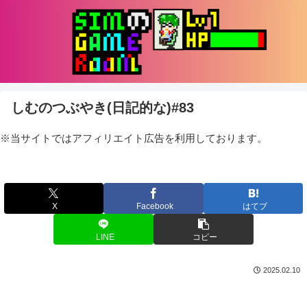
しむのつぶやき(日記的な)#83
※当サイトではアフィリエイト広告を利用しております。
X
Facebook
はてブ
LINE
コピー
2025.02.10