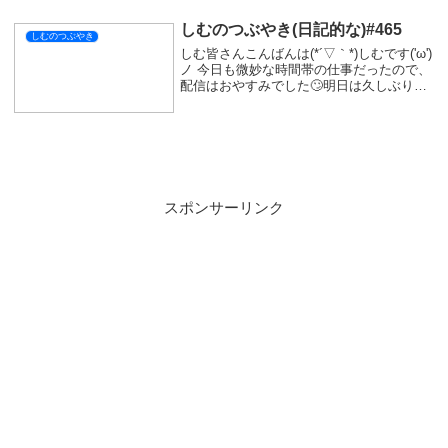
いのかもしれないけど...
しむのつぶやき(日記的な)#465
しむのつぶやき
しむ皆さんこんばんは(*´▽｀*)しむです('ω')
ノ 今日も微妙な時間帯の仕事だったので、
配信はおやすみでした🙄明日は久しぶりに
配信予定なので遊びに来ていただけたらう
れしいです(^_-)-☆予定では『モンスターハ
ンターストーリーズ３』の体...
スポンサーリンク