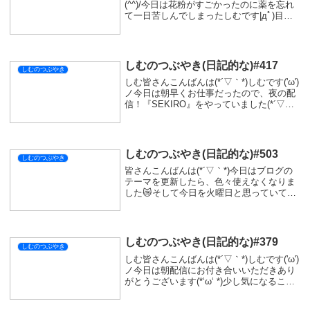
(^^)/今日は花粉がすごかったのに薬を忘れ
て一日苦しんでしまったしむです|дﾟ)目が
痒く喉にも違和感...体調が良くないとしん
どくなりますね(´・ω・)お家に帰ったら明
日の配信のためちゃんとお薬タ...
しむのつぶやき(日記的な)#417
しむのつぶやき
しむ皆さんこんばんは(*´▽｀*)しむです('ω')
ノ今日は朝早くお仕事だったので、夜の配
信！『SEKIRO』をやっていました(*´▽｀
*)チュートリアルおばばにやられちゃった(/
ω＼)ただめちゃくちゃ面白くて何回でもチ
ャレンジできちゃう(...
しむのつぶやき(日記的な)#503
しむのつぶやき
皆さんこんばんは(*´▽｀*)今日はブログの
テーマを更新したら、色々使えなくなりま
した😿そして今日を火曜日と思っていて、
モンハンストーリーズの配信だと思ってい
ました🤤仕事中に思い出して、実はメンシ
プ配信でした🤭教えてくれた方もありがと
うござ...
しむのつぶやき(日記的な)#379
しむのつぶやき
しむ皆さんこんばんは(*´▽｀*)しむです('ω')
ノ今日は朝配信にお付き合いいただきあり
がとうございます(*‘ω‘ *)少し気になること
を言われる方がいましたが、後半はすごく
楽しむことができました(ﾟ∀ﾟ)何か自慢した