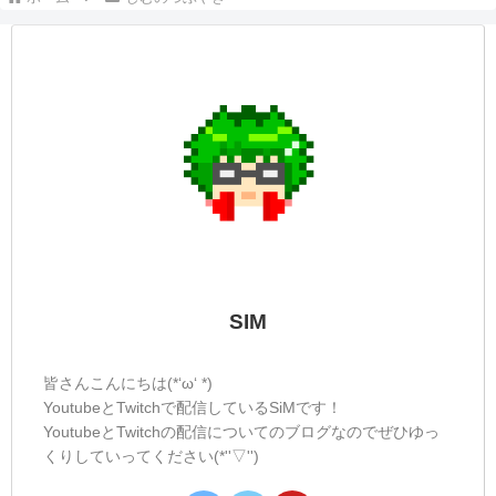
SIM
皆さんこんにちは(*‘ω‘ *)
YoutubeとTwitchで配信しているSiMです！
YoutubeとTwitchの配信についてのブログなのでぜひゆっ
くりしていってください(*''▽'')