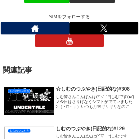
SIMをフォローする
関連記事
☆しむのつぶやき(日記的な)#308
しむのつぶやき
しむ皆さんこんばんは(*´▽｀*)しむです('ω')
ノ今日はさりげなくシフトがでていました
Σ（・□・；）いつも月末ギリギリなのに少
し早かったので驚きました( ﾟДﾟ)まだ変更
がありそうですけどね|дﾟ)実は問題があっ
て...来月配信が少なく...
しむのつぶやき(日記的な)#129
しむのつぶやき
しむ皆さんこんばんは(*´▽｀*)しむです