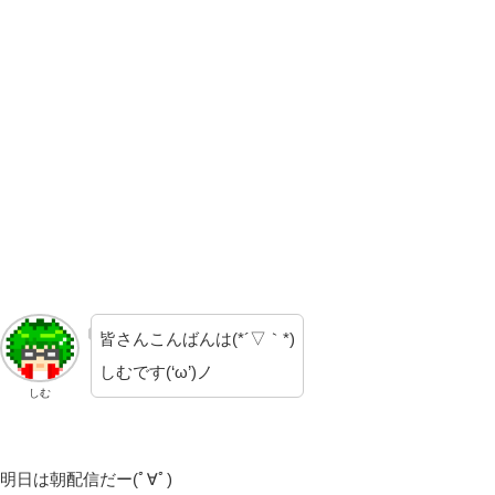
皆さんこんばんは(*´▽｀*)
しむです(‘ω’)ノ
しむ
明日は朝配信だー(ﾟ∀ﾟ)