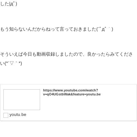
した|дﾟ)
もう知らないんだからねって言っておきました(´ﾟдﾟ｀)
そういえば今日も動画収録しましたので、良かったらみてくださ
い(*´▽｀*)
https://www.youtube.com/watch?
v=qO4UGstbWak&feature=youtu.be
youtu.be