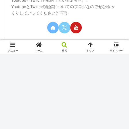
YoutubeとTwitchで配信しているSiMです！
YoutubeとTwitchの配信についてのブログなのでぜひゆっ
くりしていってください(*''▽'')
メニュー
ホーム
検索
トップ
サイドバー
カテゴリー
Nintendo Switch Online
Play station
Twitch
Uncategorized
Xbox Game Pass