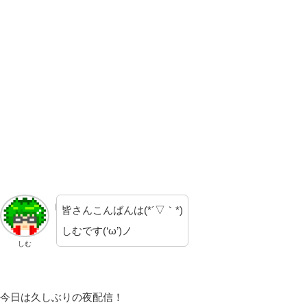
皆さんこんばんは(*´▽｀*)
しむです(‘ω’)ノ
しむ
今日は久しぶりの夜配信！