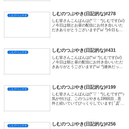
省などある中でのご参加ありがとうござい
ます🤗すごく楽しむことができました🥴...
しむのつぶやき(日記的な)#278
しむのつぶやき
しむ皆さんこんばんは(*´▽｀*)しむです('ω')
ノ今日は朝とお昼の配信にお付き合いいた
だきありがとうございます(*‘ω‘ *)今日もた
くさんやられちゃいましたが、すごく楽し
かったです(^^♪相変わらず良い護石は来な
いですが、数をこなせば...
しむのつぶやき(日記的な)#431
しむのつぶやき
しむ皆さんこんばんは(*‘ω‘ *)しむです('ω')
ノ今日は朝と昼の配信にお付き合いいただ
きありがとうございます(*‘ω‘ *)連休だった
ので、連日の配信でしたがお楽しみいただ
けましたか(・・?朝は『モンハンワイル
ズ』の参加型でしたが、今...
しむのつぶやき(日記的な)#199
しむのつぶやき
しむ皆さんこんばんは(*´▽｀*)しむです(^^♪
気が付けば、このつぶやきも199回目...意
外と続いていてびっくりしています( ﾟДﾟ)
なんの祝いもないですが、明日で200回目
か(*‘ω‘ *)やり続けようと思うと続くもんで
すね♪ただ何も...
しむのつぶやき(日記的な)#256
しむのつぶやき