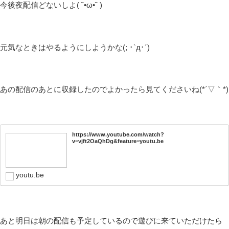
今後夜配信どないしよ( ˘•ω•˘ )
元気なときはやるようにしようかな(; ･`д･´)
あの配信のあとに収録したのでよかったら見てくださいね(*´▽｀*)
https://www.youtube.com/watch?
v=vjft2OaQhDg&feature=youtu.be
youtu.be
あと明日は朝の配信も予定しているので遊びに来ていただけたら