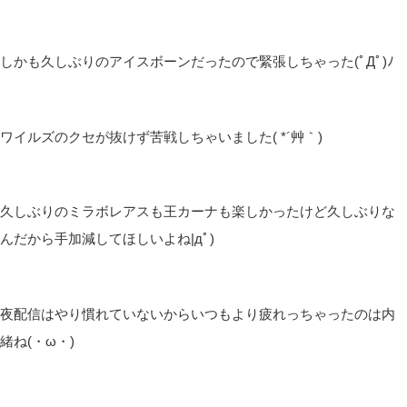
しかも久しぶりのアイスボーンだったので緊張しちゃった(ﾟДﾟ)ﾉ
ワイルズのクセが抜けず苦戦しちゃいました( *´艸｀)
久しぶりのミラボレアスも王カーナも楽しかったけど久しぶりな
んだから手加減してほしいよね|дﾟ)
夜配信はやり慣れていないからいつもより疲れっちゃったのは内
緒ね(・ω・)