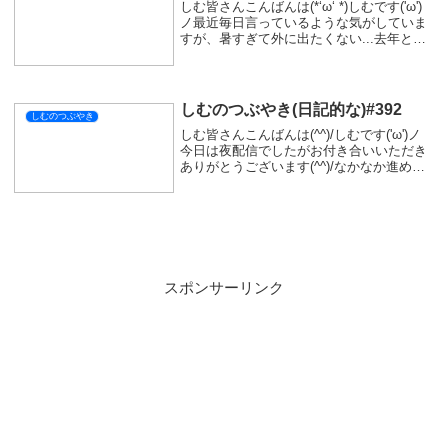
しむ皆さんこんばんは(*‘ω‘ *)しむです('ω')
ノ最近毎日言っているような気がしていま
すが、暑すぎて外に出たくない...去年とか
ってこんなに暑かったっけ(・・?そんなこ
と思いながら一日を過ごしています(ノ
Д`)・゜・。そのせいか、あん...
しむのつぶやき(日記的な)#392
しむのつぶやき
しむ皆さんこんばんは(^^)/しむです('ω')ノ
今日は夜配信でしたがお付き合いいただき
ありがとうございます(^^)/なかなか進めず
不甲斐なかったです😢明日は朝にモンハン
の予定です！ゴグマジオスの素材集めの予
定なので、お時間あればぜひご参加...
スポンサーリンク