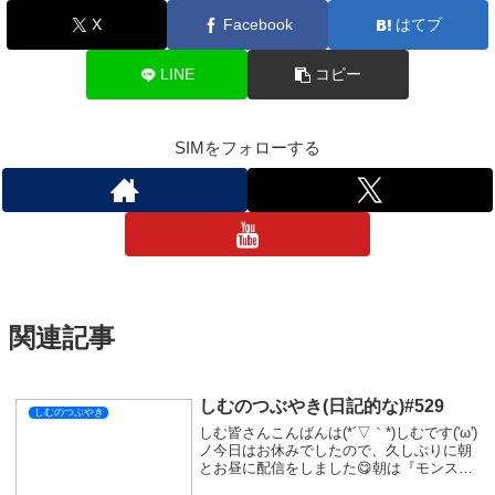
X
Facebook
はてブ
LINE
コピー
SIMをフォローする
関連記事
しむのつぶやき(日記的な)#529
しむのつぶやき
しむ皆さんこんばんは(*´▽｀*)しむです('ω')
ノ今日はお休みでしたので、久しぶりに朝
とお昼に配信をしました😋朝は『モンスタ
ーハンターワイルズ』の参加型でした！帰