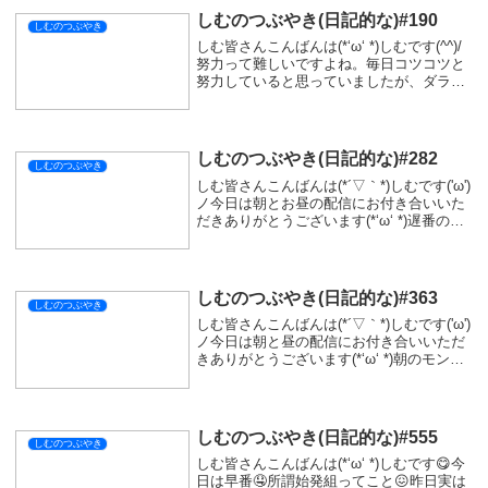
しむのつぶやき(日記的な)#190
しむのつぶやき
しむ皆さんこんばんは(*‘ω‘ *)しむです(^^)/
努力って難しいですよね。毎日コツコツと
努力していると思っていましたが、ダラダ
ラと努力していたのではないかと反省して
います。毎日努力しても全く上手くいかな
いと思ってや探れそうになっていたけ...
しむのつぶやき(日記的な)#282
しむのつぶやき
しむ皆さんこんばんは(*´▽｀*)しむです('ω')
ノ今日は朝とお昼の配信にお付き合いいた
だきありがとうございます(*‘ω‘ *)遅番の後
だったので、ちょっと朝眠たかったけど何
とか起きることができてほんと良かった( *
´艸｀)実は少し寝坊し...
しむのつぶやき(日記的な)#363
しむのつぶやき
しむ皆さんこんばんは(*´▽｀*)しむです('ω')
ノ今日は朝と昼の配信にお付き合いいただ
きありがとうございます(*‘ω‘ *)朝のモンハ
ン参加型、参加する方は少な目でしたがす
ごく楽しかった！久しぶりに固定で回って
いる感じでした(ﾟ∀ﾟ)常...
しむのつぶやき(日記的な)#555
しむのつぶやき
しむ皆さんこんばんは(*‘ω‘ *)しむです😋今
日は早番🤤所謂始発組ってこと😖昨日実は