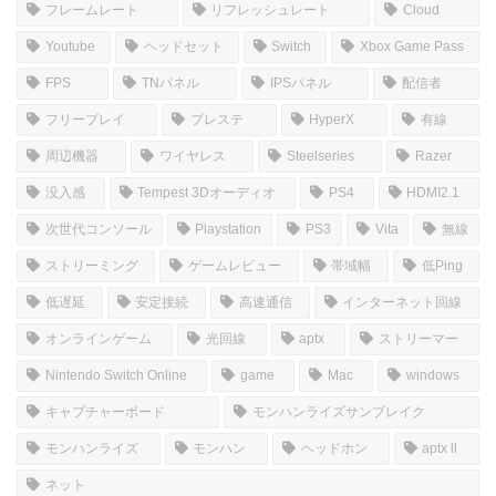
フレームレート
リフレッシュレート
Cloud
Youtube
ヘッドセット
Switch
Xbox Game Pass
FPS
TNパネル
IPSパネル
配信者
フリープレイ
プレステ
HyperX
有線
周辺機器
ワイヤレス
Steelseries
Razer
没入感
Tempest 3Dオーディオ
PS4
HDMI2.1
次世代コンソール
Playstation
PS3
Vita
無線
ストリーミング
ゲームレビュー
帯域幅
低Ping
低遅延
安定接続
高速通信
インターネット回線
オンラインゲーム
光回線
aptx
ストリーマー
Nintendo Switch Online
game
Mac
windows
キャプチャーボード
モンハンライズサンブレイク
モンハンライズ
モンハン
ヘッドホン
aptx ll
ネット