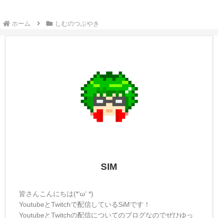
ホーム
しむのつぶやき
SIM
皆さんこんにちは(*‘ω‘ *)
YoutubeとTwitchで配信しているSiMです！
YoutubeとTwitchの配信についてのブログなのでぜひゆっ