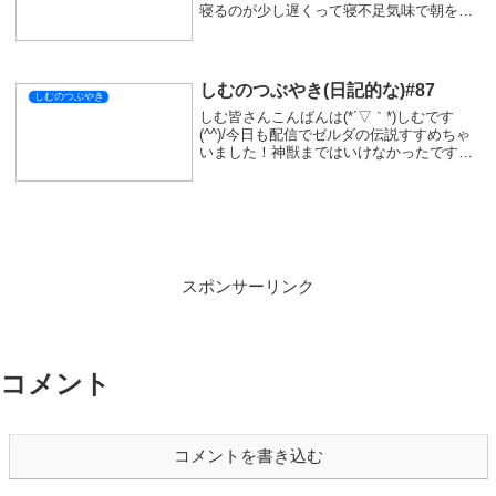
寝るのが少し遅くって寝不足気味で朝を迎
えちゃいました|дﾟ)朝さえ起きることがで
きたら１日の半分以上は終わった感じなの
で遅刻しなくてよかったけど仕事中に気...
しむのつぶやき(日記的な)#87
しむのつぶやき
しむ皆さんこんばんは(*´▽｀*)しむです
(^^)/今日も配信でゼルダの伝説すすめちゃ
いました！神獣まではいけなかったです
が、明日は神獣までは行けそうです(*‘ω‘ *)
ユン坊探しに行ったところで少し積みまし
たが、最後にトリックに気付くこと...
スポンサーリンク
コメント
コメントを書き込む