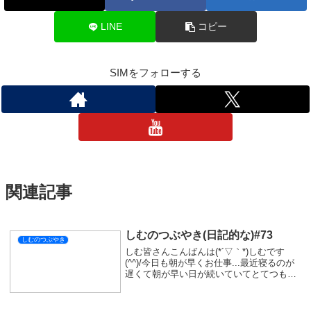
LINE
コピー
SIMをフォローする
関連記事
しむのつぶやき(日記的な)#73
しむのつぶやき
しむ皆さんこんばんは(*´▽｀*)しむです
(^^)/今日も朝が早くお仕事...最近寝るのが
遅くて朝が早い日が続いていてとてつもな
く眠たいです...お昼休みにお昼寝しました
が、なかなかきついですね(-"-)体調がちゃ
んとしていないとなにもでき...