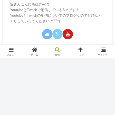
皆さんこんにちは(*‘ω‘ *)
YoutubeとTwitchで配信しているSiMです！
YoutubeとTwitchの配信についてのブログなのでぜひゆっ
くりしていってください(*''▽'')
メニュー
ホーム
検索
トップ
サイドバー
カテゴリー
Nintendo Switch Online
Play station
Twitch
Uncategorized