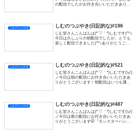
の配信でしたがお付き合いいただきありが
とうございます(*‘ω‘ *)朝は『モンスターハ
ンターワイルズ』の参加型でしたが、久し
ぶりで結構乙っちゃいました...
しむのつぶやき(日記的な)#196
しむのつぶやき
しむ皆さんこんばんは(*´▽｀*)しむです(^^♪
今日は久しぶりの朝配信でしたが、とても
楽しく配信できました(^^♪ありがとうござ
います(*´▽｀*)久しぶりに朝配信したので
喉もガサガサで聞き取りにくかったかも
(>_<)聞き取りにくい時とか...
しむのつぶやき(日記的な)#521
しむのつぶやき
しむ皆さんこんばんは(*´▽｀*)しむです('ω')
ノ今日は朝の配信にお付き合いいただきあ
りがとうございます！朝配信はいつも通り
『モンスターハンターワイルズ』の参加型
でした😜今日は調子が良く比較的回避がう
まくできて乙る回数も少な目でした🤭い...
しむのつぶやき(日記的な)#487
しむのつぶやき
しむ皆さんこんばんは(*´▽｀*)しむです('ω')
ノ今日は夜の配信にお付き合いいただきあ
りがとうございます🤭『モンスターハンタ
ーストーリーズ３』もだいぶ進み、気が付
けば凶異モンスターの謎もわかってきまし
た🙄まだまだ気になることも多いけど、...